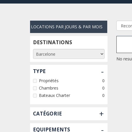
LOCATIONS PAR JOURS & PAR MOIS
DESTINATIONS
No resul
-
TYPE
Propriétés
0
Chambres
0
Bateaux Charter
0
+
CATÉGORIE
-
EQUIPEMENTS