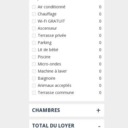
Air conditionné
0
Chauffage
0
Wi-Fi GRATUIT
0
Ascenseur
0
Terrasse privée
0
Parking
0
Lit de bébé
0
Piscine
0
Micro-ondes
0
Machine à laver
0
Baignoire
0
Animaux acceptés
0
Terrasse commune
0
+
CHAMBRES
-
TOTAL DU LOYER