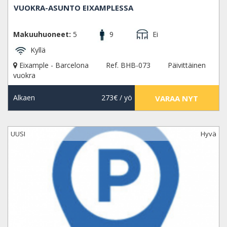
VUOKRA-ASUNTO EIXAMPLESSA
Makuuhuoneet:
5
9
Ei
Kyllä
Eixample - Barcelona
Ref. BHB-073
Päivittäinen
vuokra
Alkaen
273€
/ yö
VARAA NYT
UUSI
Hyvä