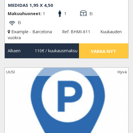
MEDIDAS 1,95 X 4,50
Makuuhuoneet:
1
1
Ei
Ei
Eixample - Barcelona
Ref. BHMI-611
Kuukauden
vuokra
Alkaen
110€
/ kuukausimaksu
VARAA NYT
UUSI
Hyvä