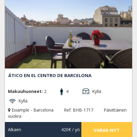
ÁTICO EN EL CENTRO DE BARCELONA
Makuuhuoneet:
2
4
Kyllä
Kyllä
Eixample - Barcelona
Ref. BHB-1717
Päivittäinen
vuokra
Alkaen
420€
/ yö
VARAA NYT