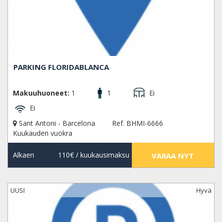
PARKING FLORIDABLANCA
Makuuhuoneet:
1
1
Ei
Ei
Sant Antoni - Barcelona
Ref. BHMI-6666
Kuukauden vuokra
Alkaen
110€
/ kuukausimaksu
VARAA NYT
UUSI
Hyvä