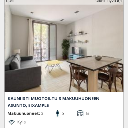
UUSI
Oikein hyvä
8,1
KAUNIISTI MUOTOILTU 3 MAKUUHUONEEN
ASUNTO, EIXAMPLE
Makuuhuoneet:
3
5
Ei
Kyllä