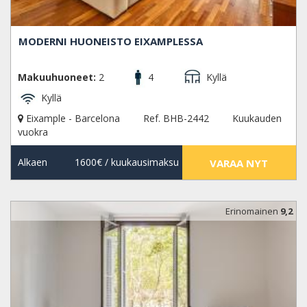
MODERNI HUONEISTO EIXAMPLESSA
Makuuhuoneet:
2
4
Kyllä
Kyllä
Eixample - Barcelona
Ref. BHB-2442
Kuukauden
vuokra
Alkaen
1600€
/ kuukausimaksu
VARAA NYT
Erinomainen
9,2