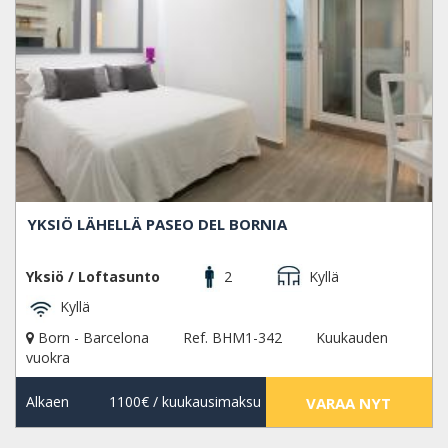
YKSIÖ LÄHELLÄ PASEO DEL BORNIA
Yksiö / Loftasunto
2
Kyllä
Kyllä
Born - Barcelona
Ref. BHM1-342
Kuukauden
vuokra
Alkaen
1100€
/ kuukausimaksu
VARAA NYT