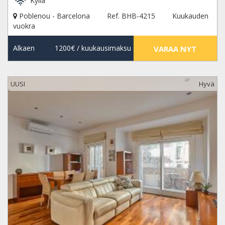
Kyllä
Poblenou - Barcelona
Ref. BHB-4215
Kuukauden
vuokra
Alkaen
1200€
/ kuukausimaksu
VARAA NYT
UUSI
Hyvä