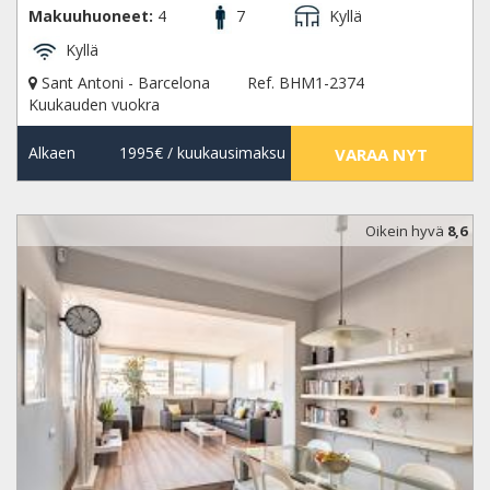
Makuuhuoneet:
4
7
Kyllä
Kyllä
Sant Antoni - Barcelona
Ref. BHM1-2374
Kuukauden vuokra
Alkaen
1995€
/ kuukausimaksu
VARAA NYT
Oikein hyvä
8,6