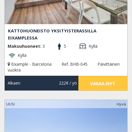
KATTOHUONEISTO YKSITYISTERASSILLA
EIXAMPLESSA
Makuuhuoneet:
3
5
Kyllä
Kyllä
Eixample - Barcelona
Ref. BHB-045
Päivittäinen
vuokra
Alkaen
222€
/ yö
VARAA NYT
UUSI
Hyvä