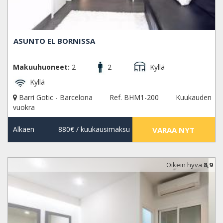
ASUNTO EL BORNISSA
Makuuhuoneet:
2
2
Kyllä
Kyllä
Barri Gotic - Barcelona
Ref. BHM1-200
Kuukauden
vuokra
Alkaen
880€
/ kuukausimaksu
VARAA NYT
Oikein hyvä
8,9