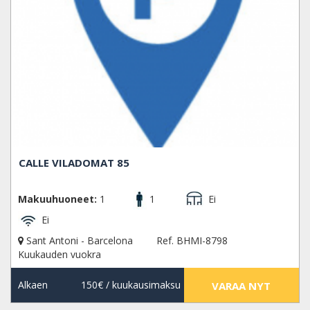
CALLE VILADOMAT 85
Makuuhuoneet:
1
1
Ei
Ei
Sant Antoni - Barcelona
Ref. BHMI-8798
Kuukauden vuokra
Alkaen
150€
/ kuukausimaksu
VARAA NYT