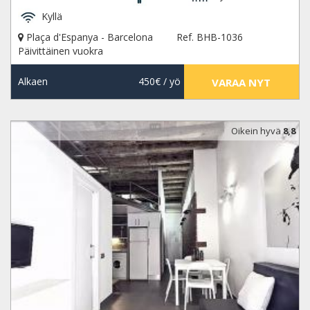
Kyllä
Plaça d'Espanya - Barcelona
Ref. BHB-1036
Päivittäinen vuokra
Alkaen
450€
/ yö
VARAA NYT
Oikein hyvä
8,8