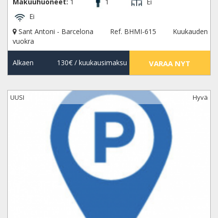
Makuuhuoneet:
1
1
Ei
Ei
Sant Antoni - Barcelona
Ref. BHMI-615
Kuukauden
vuokra
Alkaen
130€
/ kuukausimaksu
VARAA NYT
UUSI
Hyvä