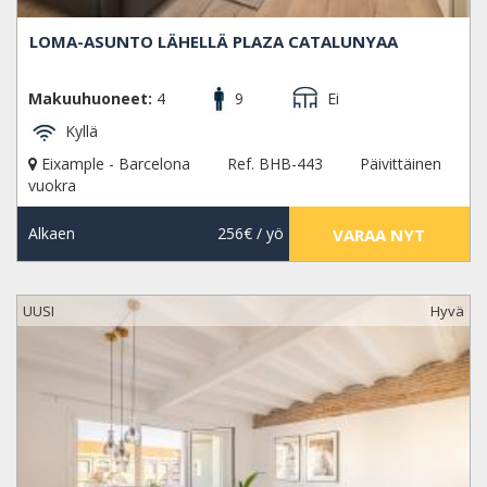
LOMA-ASUNTO LÄHELLÄ PLAZA CATALUNYAA
Makuuhuoneet:
4
9
Ei
Kyllä
Eixample - Barcelona
Ref. BHB-443
Päivittäinen
vuokra
Alkaen
256€
/ yö
VARAA NYT
UUSI
Hyvä