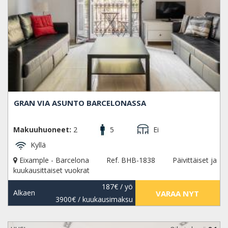
GRAN VIA ASUNTO BARCELONASSA
Makuuhuoneet:
2
5
Ei
Kyllä
Eixample - Barcelona
Ref. BHB-1838
Päivittäiset ja
kuukausittaiset vuokrat
187€
/ yö
Alkaen
VARAA NYT
3900€
/ kuukausimaksu