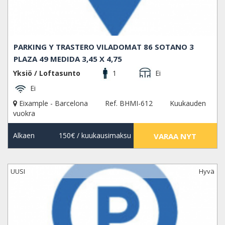
PARKING Y TRASTERO VILADOMAT 86 SOTANO 3
PLAZA 49 MEDIDA 3,45 X 4,75
Yksiö / Loftasunto
1
Ei
Ei
Eixample - Barcelona
Ref. BHMI-612
Kuukauden
vuokra
Alkaen
150€
/ kuukausimaksu
VARAA NYT
UUSI
Hyvä