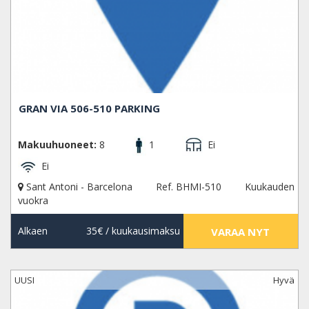
GRAN VIA 506-510 PARKING
Makuuhuoneet:
8
1
Ei
Ei
Sant Antoni - Barcelona
Ref. BHMI-510
Kuukauden
vuokra
Alkaen
35€
/ kuukausimaksu
VARAA NYT
UUSI
Hyvä