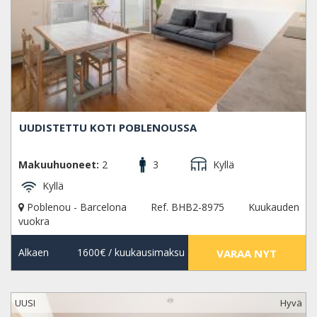
UUDISTETTU KOTI POBLENOUSSA
Makuuhuoneet:
2
3
Kyllä
Kyllä
Poblenou - Barcelona
Ref. BHB2-8975
Kuukauden
vuokra
Alkaen
1600€
/ kuukausimaksu
VARAA NYT
UUSI
Hyvä