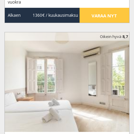
vuokra
Alkaen
1360€
/ kuukausimaksu
VARAA NYT
Oikein hyvä
8,7