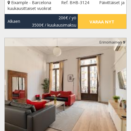
Eixample - Barcelona
Ref. BHB-3124
Päivittäiset ja
kuukausittaiset vuokrat
206€
/ yö
Alkaen
VARAA NYT
3500€
/ kuukausimaksu
Erinomainen
9