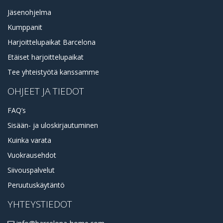
Jäsenohjelma
Kumppanit
Harjoittelupaikat Barcelona
Etäiset harjoittelupaikat
Tee yhteistyötä kanssamme
OHJEET JA TIEDOT
FAQ’s
Sisään- ja uloskirjautuminen
Kuinka varata
Vuokrausehdot
Siivouspalvelut
Peruutuskäytäntö
YHTEYSTIEDOT