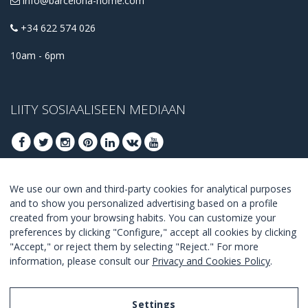
info@barcelona-home.com
+34 622 574 026
10am - 6pm
LIITY SOSIAALISEEN MEDIAAN
We use our own and third-party cookies for analytical purposes
LIITY SAADAKSESI PARHAAT TARJOUKSET
and to show you personalized advertising based on a profile
created from your browsing habits. You can customize your
LIITY
preferences by clicking "Configure," accept all cookies by clicking
"Accept," or reject them by selecting "Reject." For more
I Agree with the
terms and conditions
.
information, please consult our
Privacy and Cookies Policy
.
Settings