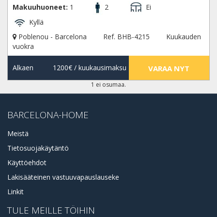
Makuuhuoneet:
1
2
Ei
Kyllä
Poblenou - Barcelona
Ref. BHB-4215
Kuukauden
vuokra
Alkaen
1200€
/ kuukausimaksu
VARAA NYT
1 ei osumaa.
BARCELONA-HOME
Meistä
Tietosuojakäytäntö
Käyttöehdot
Lakisääteinen vastuuvapauslauseke
Linkit
TULE MEILLE TÖIHIN