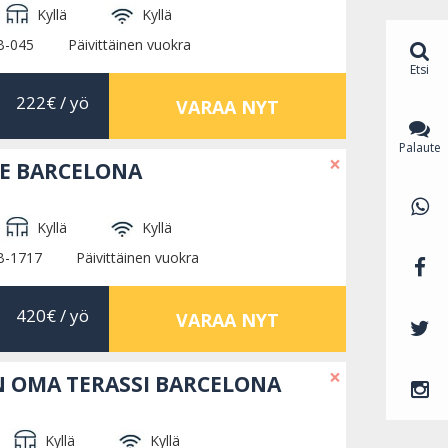
Kyllä
Kyllä
B-045
Päivittäinen vuokra
Etsi
222€
/ yö
VARAA NYT
Palaute
×
DE BARCELONA
Kyllä
Kyllä
B-1717
Päivittäinen vuokra
420€
/ yö
VARAA NYT
×
N OMA TERASSI BARCELONA
Kyllä
Kyllä