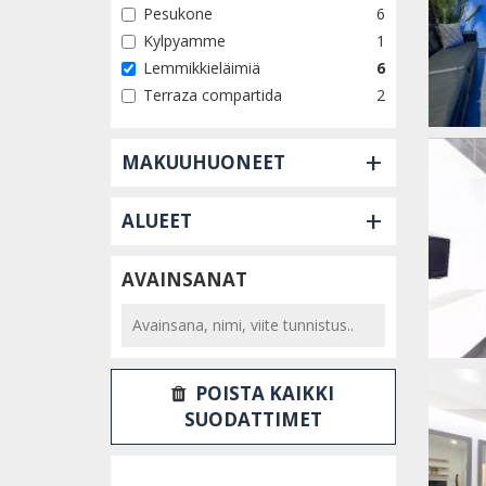
Pesukone
6
Kylpyamme
1
Lemmikkieläimiä
6
Terraza compartida
2
+
MAKUUHUONEET
+
ALUEET
AVAINSANAT
POISTA KAIKKI
SUODATTIMET