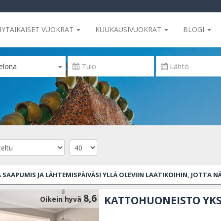
HYTAIKAISET VUOKRAT
KUUKAUSIVUOKRAT
BLOGI
elona
 SAAPUMIS JA LÄHTEMISPÄIVÄSI YLLÄ OLEVIIN LAATIKOIHIN, JOTTA N
8,6
KATTOHUONEISTO YKSI
Oikein hyvä