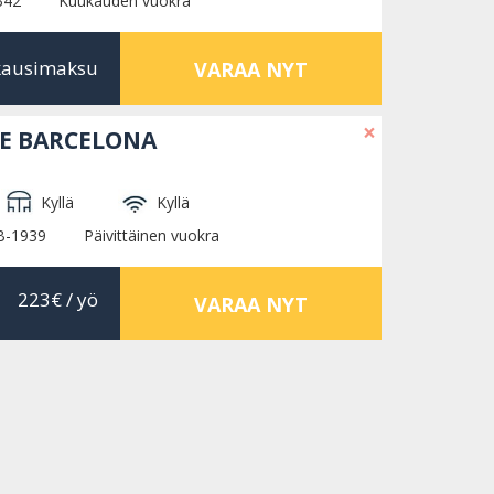
342
Kuukauden vuokra
kausimaksu
VARAA NYT
×
DE BARCELONA
Kyllä
Kyllä
B-1939
Päivittäinen vuokra
223€
/ yö
VARAA NYT