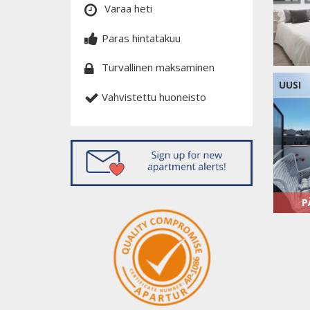
Varaa heti
Paras hintatakuu
Turvallinen maksaminen
UUSI
Vahvistettu huoneisto
P