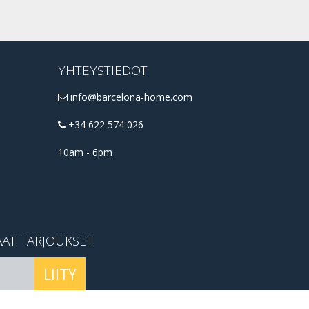
YHTEYSTIEDOT
info@barcelona-home.com
+34 622 574 026
10am - 6pm
AAT TARJOUKSET
LIITY
conditions
.