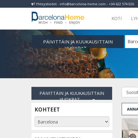
Yhteystiedot - info@barcelona-home.com - +34 622 574 026
KOTI
LY
PÄIVITTÄIN JA KUUKAUSITTAIN
Barc
VUOKRAT
PÄIVITTÄIN JA KUUKAUSITTAIN
VUOKRAT
KOHTEET
ANNA