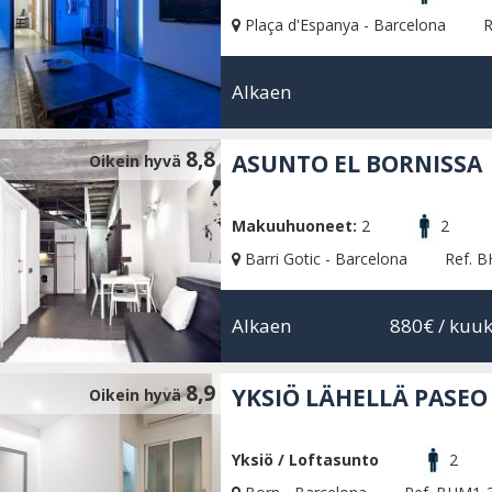
Plaça d'Espanya - Barcelona
R
Alkaen
8,8
ASUNTO EL BORNISSA
Oikein hyvä
Makuuhuoneet:
2
2
Barri Gotic - Barcelona
Ref. 
Alkaen
880€
/ kuu
8,9
YKSIÖ LÄHELLÄ PASEO
Oikein hyvä
Yksiö / Loftasunto
2