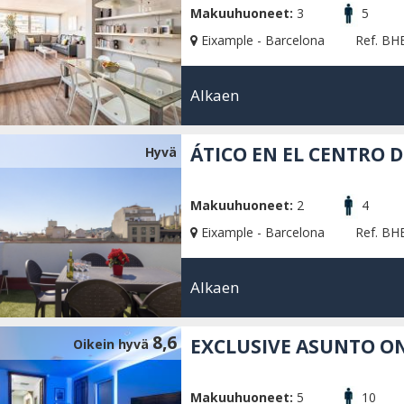
Makuuhuoneet:
3
5
Eixample - Barcelona
Ref. BH
Alkaen
ÁTICO EN EL CENTRO 
Hyvä
Makuuhuoneet:
2
4
Eixample - Barcelona
Ref. BH
Alkaen
8,6
EXCLUSIVE ASUNTO O
Oikein hyvä
Makuuhuoneet:
5
10