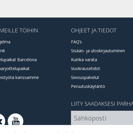
MEILLE TÖIHIN
OHJEET JA TIEDOT
jelma
FAQ’s
nit
Sisään- ja uloskirjautuminen
elupaikat Barcelona
Kuinka varata
harjoittelupaikat
Vuokrausehdot
eistyötä kanssamme
Siivouspalvelut
Peruutuskäytäntö
LIITY SAADAKSESI PARH
I Agree with the
terms and 