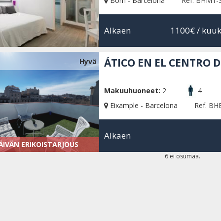
Born - Barcelona
Ref. BHM1-
Alkaen
1100€
/ kuu
ÁTICO EN EL CENTRO 
Hyvä
Makuuhuoneet:
2
4
Eixample - Barcelona
Ref. BH
Alkaen
ÄIVÄN ERIKOISTARJOUS
6 ei osumaa.