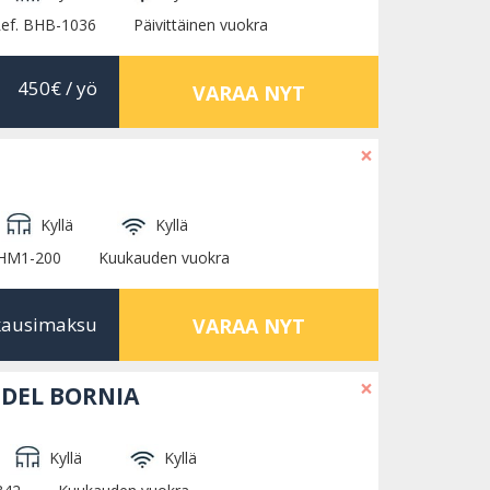
ef. BHB-1036
Päivittäinen vuokra
450€
/ yö
VARAA NYT
×
Kyllä
Kyllä
BHM1-200
Kuukauden vuokra
kausimaksu
VARAA NYT
×
 DEL BORNIA
Kyllä
Kyllä