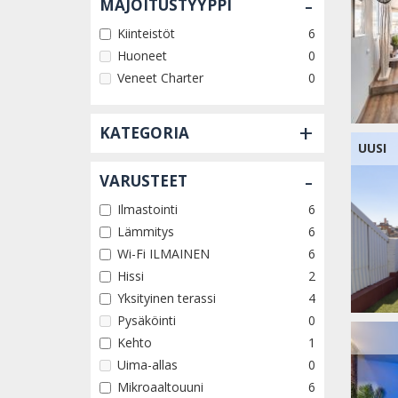
-
MAJOITUSTYYPPI
Kiinteistöt
6
Huoneet
0
Veneet Charter
0
+
KATEGORIA
UUSI
-
VARUSTEET
Ilmastointi
6
Lämmitys
6
Wi-Fi ILMAINEN
6
Hissi
2
Yksityinen terassi
4
Pysäköinti
0
Kehto
1
Uima-allas
0
Mikroaaltouuni
6