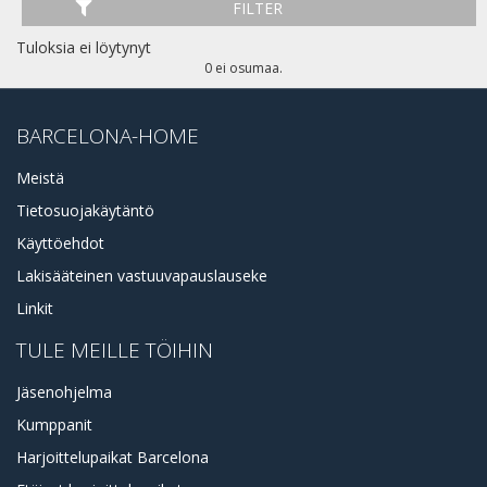
FILTER
Tuloksia ei löytynyt
0 ei osumaa.
BARCELONA-HOME
Meistä
Tietosuojakäytäntö
Käyttöehdot
Lakisääteinen vastuuvapauslauseke
Linkit
TULE MEILLE TÖIHIN
Jäsenohjelma
Kumppanit
Harjoittelupaikat Barcelona