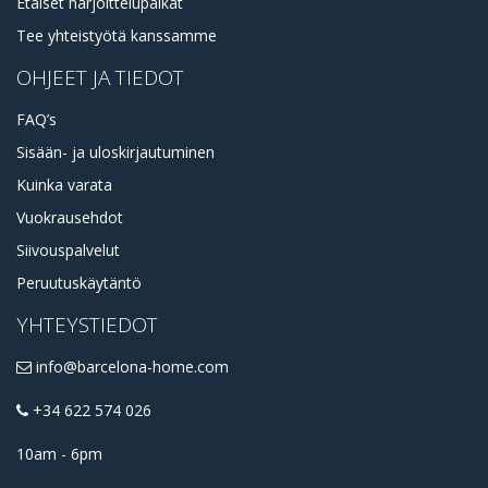
Etäiset harjoittelupaikat
Tee yhteistyötä kanssamme
OHJEET JA TIEDOT
FAQ’s
Sisään- ja uloskirjautuminen
Kuinka varata
Vuokrausehdot
Siivouspalvelut
Peruutuskäytäntö
YHTEYSTIEDOT
info@barcelona-home.com
+34 622 574 026
10am - 6pm