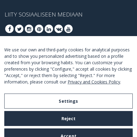
LIITY SOSIAALISEEN MEDIAAN
We use our own and third-party cookies for analytical purposes
LIITY SAADAKSESI PARHAAT TARJOUKSET
and to show you personalized advertising based on a profile
created from your browsing habits. You can customize your
LIITY
preferences by clicking "Configure," accept all cookies by clicking
"Accept," or reject them by selecting "Reject." For more
I Agree with the
terms and conditions
.
information, please consult our
Privacy and Cookies Policy
.
Settings
Legal Notice
Reject
Privacy and Cookies Policy
Terms and Conditions of Use
Accept