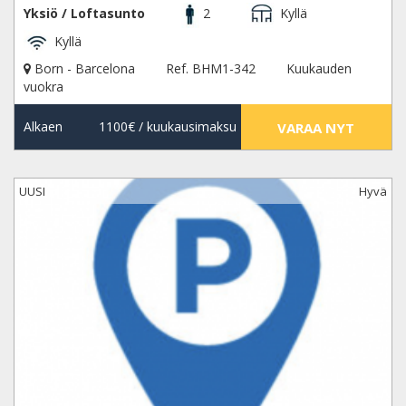
Yksiö / Loftasunto
2
Kyllä
Kyllä
Born - Barcelona
Ref. BHM1-342
Kuukauden
vuokra
Alkaen
1100€
/ kuukausimaksu
VARAA NYT
UUSI
Hyvä