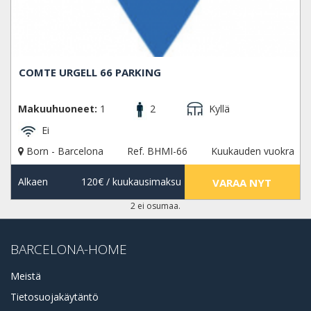
COMTE URGELL 66 PARKING
Makuuhuoneet:
1
2
Kyllä
Ei
Born - Barcelona
Ref. BHMI-66
Kuukauden vuokra
Alkaen
120€
/ kuukausimaksu
VARAA NYT
2 ei osumaa.
BARCELONA-HOME
Meistä
Tietosuojakäytäntö