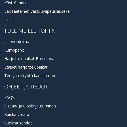
Käyttöehdot
Lakisääteinen vastuuvapauslauseke
Linkit
TULE MEILLE TÖIHIN
Jäsenohjelma
Kumppanit
Harjoittelupaikat Barcelona
Etäiset harjoittelupaikat
Tee yhteistyötä kanssamme
OHJEET JA TIEDOT
FAQ’s
Sisään- ja uloskirjautuminen
Kuinka varata
Vuokrausehdot