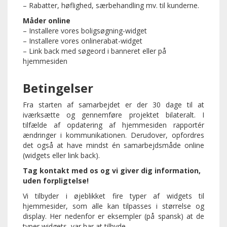
– Rabatter, høflighed, særbehandling mv. til kunderne.
Måder online
– Installere vores boligsøgning-widget
– Installere vores onlinerabat-widget
– Link back med søgeord i banneret eller på
hjemmesiden
Betingelser
Fra starten af samarbejdet er der 30 dage til at
iværksætte og gennemføre projektet bilateralt. I
tilfælde af opdatering af hjemmesiden rapportér
ændringer i kommunikationen. Derudover, opfordres
det også at have mindst én samarbejdsmåde online
(widgets eller link back).
Tag kontakt med os og vi giver dig information,
uden forpligtelse!
Vi tilbyder i øjeblikket fire typer af widgets til
hjemmesider, som alle kan tilpasses i størrelse og
display. Her nedenfor er eksempler (på spansk) at de
typer widgets, var har at tilbyde.