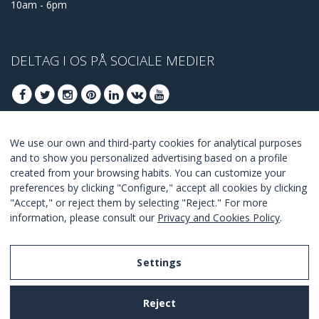
10am - 6pm
DELTAG I OS PÅ SOCIALE MEDIER
We use our own and third-party cookies for analytical purposes
DELTAG AT FÅ BEDSTE TILBUD
and to show you personalized advertising based on a profile
created from your browsing habits. You can customize your
TILSLUTTE
preferences by clicking "Configure," accept all cookies by clicking
"Accept," or reject them by selecting "Reject." For more
I Agree with the
terms and conditions
.
information, please consult our
Privacy and Cookies Policy
.
Settings
Legal Notice
Reject
Privacy and Cookies Policy