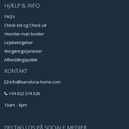
HJÆLP & INFO
FAQ’s
Check ind og Check ud
Hvordan man booker
Lejebetingelser
Rengøringstjenester
Afbestillingspolitik
KONTAKT
info@barcelona-home.com
+34 622 574 026
10am - 6pm
DELTAG I OS PÅ SOCIALE MEDIER