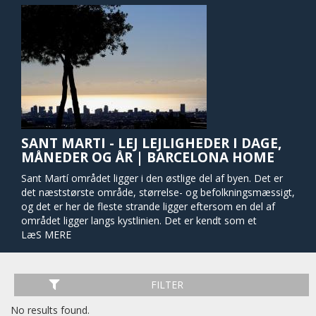
SANT MARTI - LEJ LEJLIGHEDER I DAGE,
MÅNEDER OG ÅR | BARCELONA HOME
Sant Martí området ligger i den østlige del af byen. Det er
det næststørste område, størrelse- og befolkningsmæssigt,
og det er her de fleste strande ligger eftersom en del af
området ligger langs kystlinien. Det er kendt som et
middelklassesområde med mange butiksområder, parker
LæS MERE
og underholdningsmuligheder. Historisk set er dette store
område udviklet mod nord i løbet af 900-tallet, takket være
Condal Kanalen, der transporterede vand fra Montcada til
FILTER
Barcelona.
No results found.