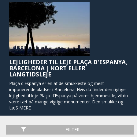
LEJLIGHEDER TIL LEJE PLAÇA D'ESPANYA,
BARCELONA | KORT ELLER
LANGTIDSLEJE
Plaça d'Espanya er en af ​​de smukkeste og mest
imponerende pladser i Barcelona. Hvis du finder den rigtige
lejlighed til leje Plaça d'Espanya på vores hjemmeside, vil du
være tæt på mange vigtige monumenter. Den smukke og
massive springvand i centrum af pladsen blev tegnet af
LæS MERE
Antoni Gaudis tætte samarbejdspartner Josep María Jujol.
Om natten lyser springvandet op i en regnbue af farver og
tilbyder et fantastisk skuespil med musik til besøgende. Det
FILTER
massive og lokalt elskede indkøbscenter Las Arenas ligger