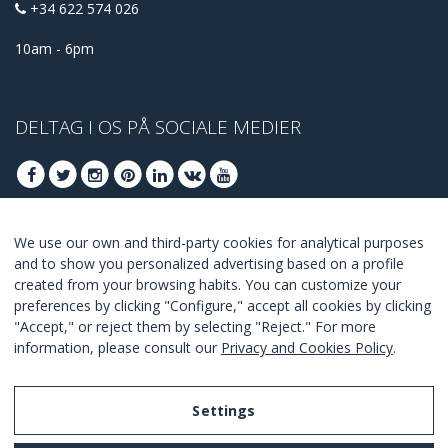
+34 622 574 026
10am - 6pm
DELTAG I OS PÅ SOCIALE MEDIER
We use our own and third-party cookies for analytical purposes
DELTAG AT FÅ BEDSTE TILBUD
and to show you personalized advertising based on a profile
created from your browsing habits. You can customize your
TILSLUTTE
preferences by clicking "Configure," accept all cookies by clicking
"Accept," or reject them by selecting "Reject." For more
I Agree with the
terms and conditions
.
information, please consult our
Privacy and Cookies Policy
.
Settings
Legal Notice