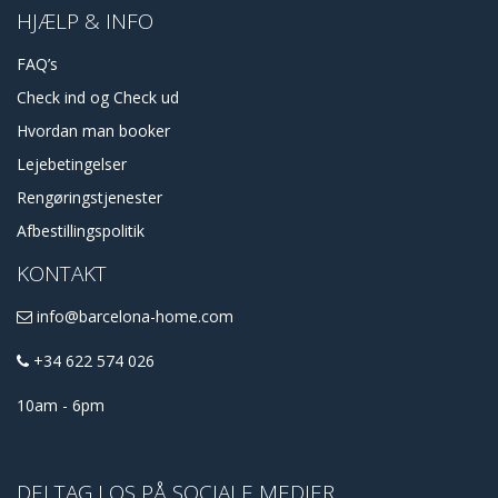
HJÆLP & INFO
FAQ’s
Check ind og Check ud
Hvordan man booker
Lejebetingelser
Rengøringstjenester
Afbestillingspolitik
KONTAKT
info@barcelona-home.com
+34 622 574 026
10am - 6pm
DELTAG I OS PÅ SOCIALE MEDIER