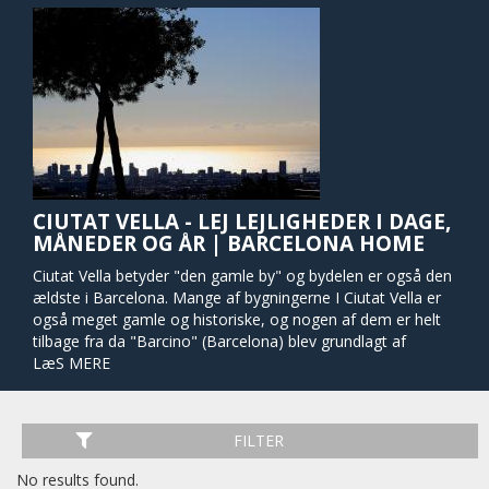
CIUTAT VELLA - LEJ LEJLIGHEDER I DAGE,
MÅNEDER OG ÅR | BARCELONA HOME
Ciutat Vella betyder "den gamle by" og bydelen er også den
ældste i Barcelona. Mange af bygningerne I Ciutat Vella er
også meget gamle og historiske, og nogen af dem er helt
tilbage fra da "Barcino" (Barcelona) blev grundlagt af
romerne i år 15 f.Kr.. Kvarteret kan næsten føles som en
LæS MERE
labyrint af små smalle gader fyldt med butikker, barer,
caféer og restauranter.
FILTER
Hvis man er til arkitektur så kan man bruge rigtig lang tid i
Ciutat Vella, specielt ved "Catedral de Barcelona" som er
No results found.