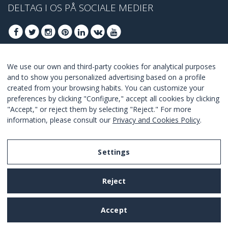
DELTAG I OS PÅ SOCIALE MEDIER
We use our own and third-party cookies for analytical purposes
DELTAG AT FÅ BEDSTE TILBUD
and to show you personalized advertising based on a profile
created from your browsing habits. You can customize your
TILSLUTTE
preferences by clicking "Configure," accept all cookies by clicking
"Accept," or reject them by selecting "Reject." For more
I Agree with the
terms and conditions
.
information, please consult our
Privacy and Cookies Policy
.
Settings
Legal Notice
Reject
Privacy and Cookies Policy
Terms and Conditions of Use
Accept
Settings