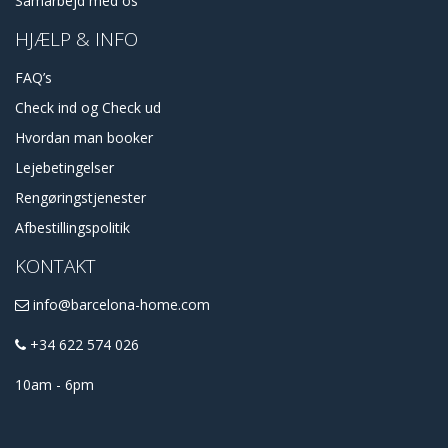
Samarbejd med os
HJÆLP & INFO
FAQ’s
Check ind og Check ud
Hvordan man booker
Lejebetingelser
Rengøringstjenester
Afbestillingspolitik
KONTAKT
info@barcelona-home.com
+34 622 574 026
10am - 6pm