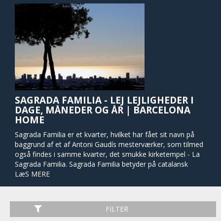
SAGRADA FAMILIA - LEJ LEJLIGHEDER I
DAGE, MÅNEDER OG ÅR | BARCELONA
HOME
Sagrada Familia er et kvarter, hvilket har fået sit navn på
baggrund af et af Antoni Gaudís mesterværker, som tilmed
også findes i samme kvarter, det smukke kirketempel - La
Sagrada Familia. Sagrada Familia betyder på catalansk
"Hellige Familie". Dette kirketempel er uden tvivl betragtet
LæS MERE
som juvelen i dette område. Derudover er dette kvarter
også beriget af hyggelige caféer, butikker samt små og
smukke parker. Sagrada Familia er ikke længere væk end
FILTER
gåafstand til den store shopping gade, Passeig de Grácia,