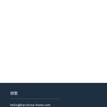
聯繫
hello@barcelona-home.com