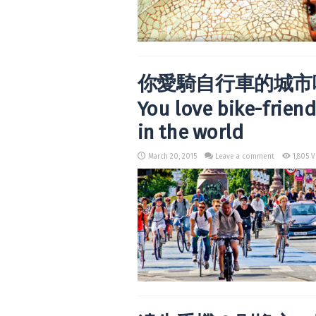
你愛騎自行車的城市
You love bike-friendl
in the world
March 20, 2015
Leave a comment
1,805 V