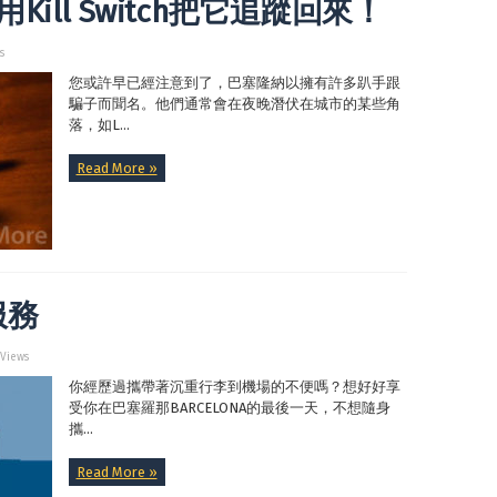
ill Switch把它追蹤回來！
s
您或許早已經注意到了，巴塞隆納以擁有許多趴手跟
騙子而聞名。他們通常會在夜晚潛伏在城市的某些角
落，如L...
Read More »
服務
 Views
你經歷過攜帶著沉重行李到機場的不便嗎？想好好享
受你在巴塞羅那BARCELONA的最後一天，不想隨身
攜...
Read More »