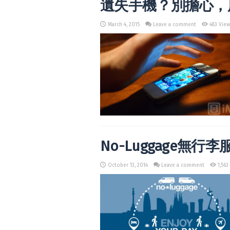
遺失手機？別擔心，用K
March 4, 2015
Leave a comment
483 View
No-Luggage無行李
October 13, 2014
Leave a comment
1,563