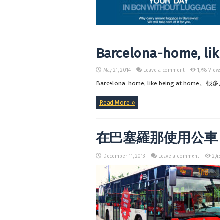
Barcelona-home, lik
May 21, 2014
Leave a comment
1,798 View
Barcelona-home, like being at home。
Read More »
在巴塞羅那使用公車 Using
December 11, 2013
Leave a comment
2,4