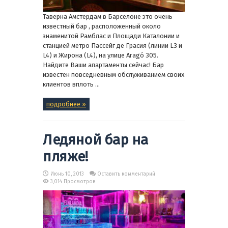
Таверна Амстердам в Барселоне это очень
известный бар , расположенный около
знаменитой Рамблас и Площади Каталонии и
станцией метро Пассейг де Грасия (линии L3 и
L4) и Жирона (L4), на улице Aragó 305.
Найдите Ваши апартаменты сейчас! Бар
известен повседневным обслуживанием своих
клиентов вплоть ...
подробнее »
Ледяной бар на
пляже!
Июнь 10, 2013
Оставить комментарий
3,014 Просмотров