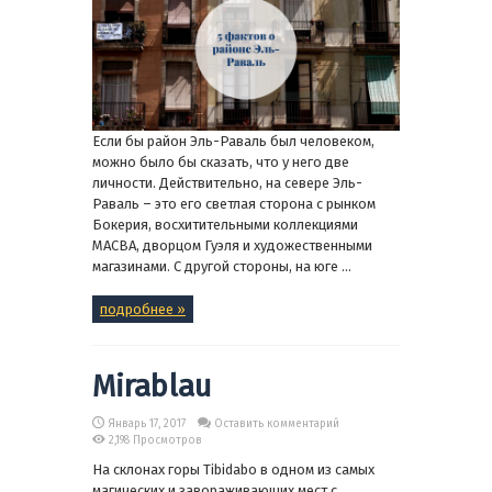
Если бы район Эль-Раваль был человеком,
можно было бы сказать, что у него две
личности. Действительно, на севере Эль-
Раваль – это его светлая сторона с рынком
Бокерия, восхитительными коллекциями
MACBA, дворцом Гуэля и художественными
магазинами. С другой стороны, на юге ...
подробнее »
Mirablau
Январь 17, 2017
Оставить комментарий
2,198 Просмотров
На склонах горы Tibidabo в одном из самых
магических и завораживающих мест с