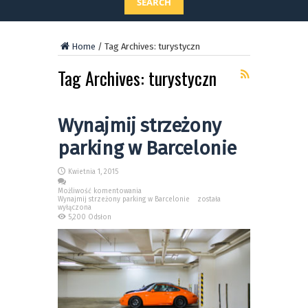
SEARCH
Home
/
Tag Archives: turystyczn
Tag Archives:
turystyczn
Wynajmij strzeżony
parking w Barcelonie
Kwietnia 1, 2015
Możliwość komentowania
Wynajmij strzeżony parking w Barcelonie
została
wyłączona
5,200 Odsłon