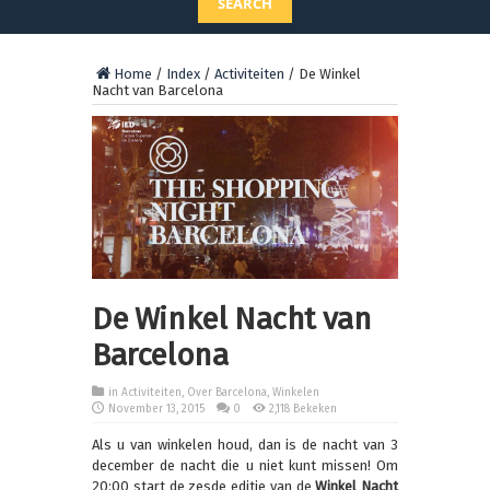
SEARCH
Home
/
Index
/
Activiteiten
/
De Winkel
Nacht van Barcelona
De Winkel Nacht van
Barcelona
in
Activiteiten
,
Over Barcelona
,
Winkelen
November 13, 2015
0
2,118 Bekeken
Als u van winkelen houd, dan is de nacht van 3
december de nacht die u niet kunt missen! Om
20:00 start de zesde editie van de
Winkel Nacht