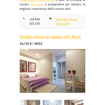
nostro
sito web
, e preparatevi per iniziare la
migliore esperienza della vostra vita!
+34 934
info@barcelona-
231 270
home.com
Studio vicino al paseo del Born
Da 720 € / MESE