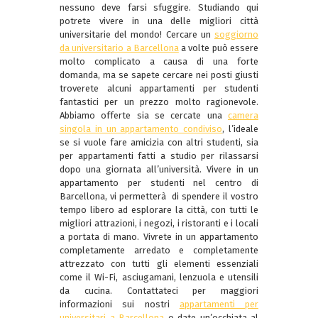
nessuno deve farsi sfuggire. Studiando qui
potrete vivere in una delle migliori città
universitarie del mondo! Cercare un
soggiorno
da universitario a Barcellona
a volte può essere
molto complicato a causa di una forte
domanda, ma se sapete cercare nei posti giusti
troverete alcuni appartamenti per studenti
fantastici per un prezzo molto ragionevole.
Abbiamo offerte sia se cercate una
camera
singola in un appartamento condiviso
, l’ideale
se si vuole fare amicizia con altri studenti, sia
per appartamenti fatti a studio per rilassarsi
dopo una giornata all’università. Vivere in un
appartamento per studenti nel centro di
Barcellona, vi permetterà di spendere il vostro
tempo libero ad esplorare la città, con tutti le
migliori attrazioni, i negozi, i ristoranti e i locali
a portata di mano. Vivrete in un appartamento
completamente arredato e completamente
attrezzato con tutti gli elementi essenziali
come il Wi-Fi, asciugamani, lenzuola e utensili
da cucina. Contattateci per maggiori
informazioni sui nostri
appartamenti per
universitari a Barcellona
o date un’occhiata al