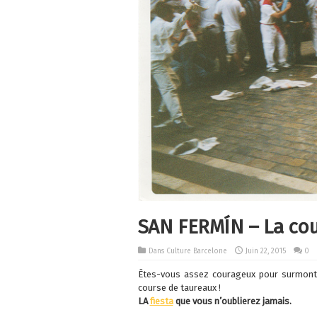
SAN FERMÍN – La cou
Dans
Culture Barcelone
Juin 22, 2015
0
Êtes-vous assez courageux pour surmonte
course de taureaux !
LA
fiesta
que vous n’oublierez jamais.