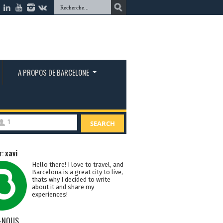
A PROPOS DE BARCELONE
1
SEARCH
r:
xavi
Hello there! I love to travel, and
Barcelona is a great city to live,
thats why I decided to write
about it and share my
experiences!
-NOUS