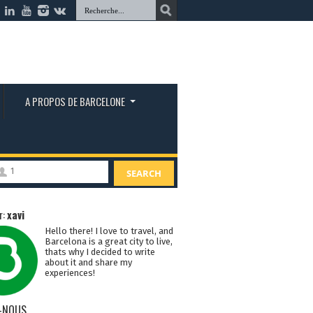
A PROPOS DE BARCELONE
1
SEARCH
r:
xavi
Hello there! I love to travel, and
Barcelona is a great city to live,
thats why I decided to write
about it and share my
experiences!
-NOUS