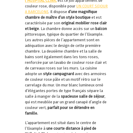
l’HOSPITAL CLINIC
est ce joli appartement de
couleur rose, disponible pour
UN COURT SEJOUR
A BARCELONE
. Il dispose
d’une magnifique
chambre de maître d’un style boutique
et est
caractérisée par son
original mobilier rose clair
et beige
. La chambre donne accès sur un
balcon
pittoresque, typique du quartier de l’Eixample.
Les autres pièces de l’appartement sont en
adéquation avec le design de cette première
chambre. La deuxième chambre et la salle de
bains sont également dans les tons roses,
renforcée par un lavabo de couleur rose clair et
de carreaux roses sur les murs. La cuisine
adopte un
style campagnard
avec des armoires
de couleur rose pâle et un motif rétro sur le
carrelage du mur. Un mur blanc lumineux orné
d’élégantes portes de type français sépare la
salle à manger de la
spacieuse salle de séjour
,
qui est meublée par un grand canapé d’angle de
couleur vert,
parfait pour se détendre en
famille.
L’appartement est situé dans le centre de
l’Eixample à
une courte distance à pied de