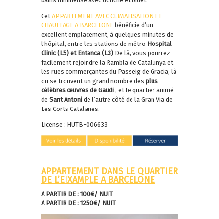
bains lumineuse avec douche et bidet.
Cet
APPARTEMENT AVEC CLIMATISATION ET
CHAUFFAGE A BARCELONE
bénéficie d’un
excellent emplacement, à quelques minutes de
l’hôpital, entre les stations de métro
Hospital
Clinic (L5) et Entenca (L3)
De là, vous pourrez
facilement rejoindre la Rambla de Catalunya et
les rues commerçantes du Passeig de Gracia, là
ou se trouvent un grand nombre des
plus
célèbres œuvres de Gaudi
, et le quartier animé
de
Sant Antoni
de l’autre côté de la Gran Via de
Les Corts Catalanes.
License : HUTB-006633
APPARTEMENT DANS LE QUARTIER
DE L’EIXAMPLE A BARCELONE
A PARTIR DE : 100€/ NUIT
A PARTIR DE : 1250€/ NUIT