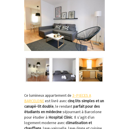
Ce lumineux appartement de
3-PIECES A
BARCELONE
est livré avec
cinq lits simples et un
canapé-lit double
, le rendant
parfait pour des
étudiants en médecine
séjournant à Barcelone
pour étudier à
Hospital Clinic
. Il s’agit d’un
logement moderne avec
climatisation et
chauffage
, lave-vaisselle, lave-linge et cuisine