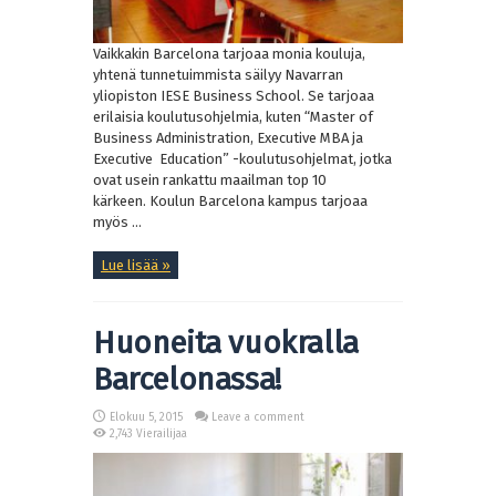
Vaikkakin Barcelona tarjoaa monia kouluja,
yhtenä tunnetuimmista säilyy Navarran
yliopiston IESE Business School. Se tarjoaa
erilaisia koulutusohjelmia, kuten “Master of
Business Administration, Executive MBA ja
Executive Education” -koulutusohjelmat, jotka
ovat usein rankattu maailman top 10
kärkeen. Koulun Barcelona kampus tarjoaa
myös ...
Lue lisää »
Huoneita vuokralla
Barcelonassa!
Elokuu 5, 2015
Leave a comment
2,743 Vierailijaa