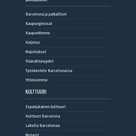
Barcelona ja paikalliset
Kaupunginosat
Kaupunkimme
Kuljetus
Majoitukset
Päänähtävyydet
Työskentele Barcelonassa
Yhteisömme
KULTTUURI
Espanjalainen kulttuuri
Kulttuuri Barcelona
Lähellä Barcelonaa
Museot