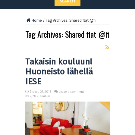
SEARCH
Home
/
Tag Archives: Shared flat @fi
Tag Archives:
Shared flat @fi
Takaisin kouluun!
Huoneisto lähellä
IESE
Elokuu 27, 2015
Leave a comment
2,399 Vierailijaa