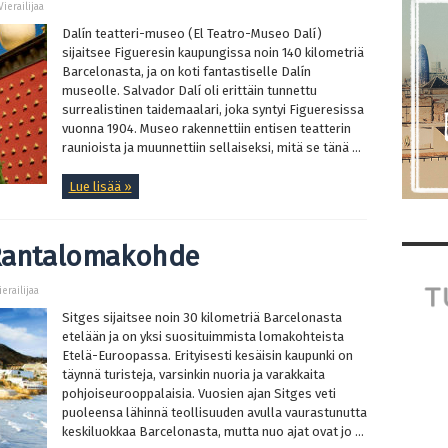
Vierailijaa
Dalín teatteri-museo (El Teatro-Museo Dalí)
sijaitsee Figueresin kaupungissa noin 140 kilometriä
Barcelonasta, ja on koti fantastiselle Dalín
museolle. Salvador Dalí oli erittäin tunnettu
surrealistinen taidemaalari, joka syntyi Figueresissa
vuonna 1904. Museo rakennettiin entisen teatterin
raunioista ja muunnettiin sellaiseksi, mitä se tänä ...
Lue lisää »
 Rantalomakohde
ierailijaa
Sitges sijaitsee noin 30 kilometriä Barcelonasta
etelään ja on yksi suosituimmista lomakohteista
Etelä-Euroopassa. Erityisesti kesäisin kaupunki on
täynnä turisteja, varsinkin nuoria ja varakkaita
pohjoiseurooppalaisia. Vuosien ajan Sitges veti
puoleensa lähinnä teollisuuden avulla vaurastunutta
keskiluokkaa Barcelonasta, mutta nuo ajat ovat jo ...