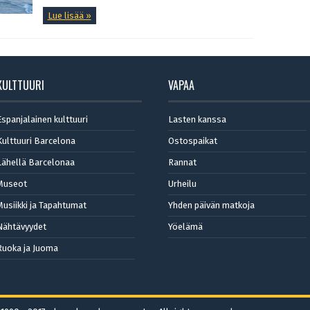
Lue lisää »
KULTTUURI
VAPAA
Espanjalainen kulttuuri
Lasten kanssa
Kulttuuri Barcelona
Ostospaikat
Lähellä Barcelonaa
Rannat
Museot
Urheilu
Musiikki ja Tapahtumat
Yhden päivän matkoja
Nähtävyydet
Yöelämä
Ruoka ja Juoma