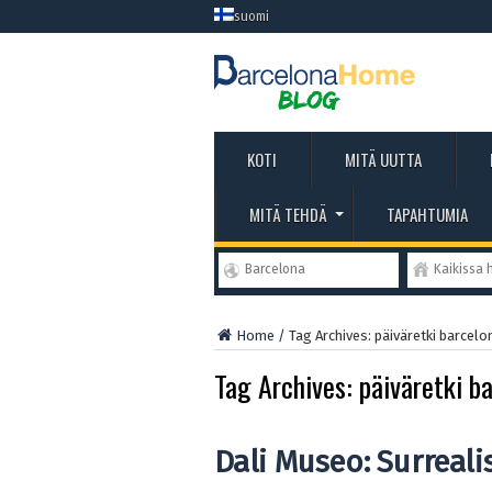
suomi
KOTI
MITÄ UUTTA
MITÄ TEHDÄ
TAPAHTUMIA
Barcelona
Kaikissa 
Home
/
Tag Archives: päiväretki barcelo
Tag Archives:
päiväretki b
Dali Museo: Surrealis