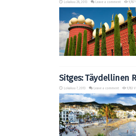
Lokakuu 28, 2013
Leave a comment
9,787 
Sitges: Täydellinen
Lokakuu 7, 2013
Leave a comment
9,783 V