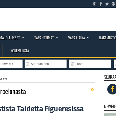
MAJOITUKSET
TAPAHTUMAT
VAPAA-AIKA
HAKEMIST
KOKEMUKSIA
huoneissa
SEURAA
nasta
arcelonasta
NEWBIE
tista Taidetta Figueresissa