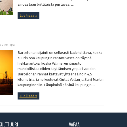
ainoastaan brittiläistä purtavaa. ...
Lue lisää »
3 Vierailijaa
Barcelonan sijainti on selkeästi kadehdittava, koska
suurin osa kaupungin rantaviivasta on täynnä
hiekkarantoja, koska Välimeren ilmasto
mahdollistaa niiden käyttämisen ympäri vuoden.
Barcelonan rannat kattavat yhteensä noin 4,5
kilometriä, ja ne kuuluvat Ciutat Vellan ja Sant Martin
kaupunginosiin. Lämpiminä päivinä kaupungin ...
Lue lisää »
KULTTUURI
VAPAA