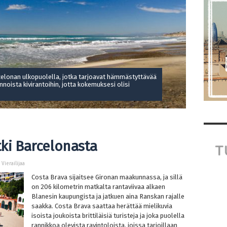
celonan ulkopuolella, jotka tarjoavat hämmästyttävää
noista kivirantoihin, jotta kokemuksesi olisi
tki Barcelonasta
 Vierailijaa
Costa Brava sijaitsee Gironan maakunnassa, ja sillä
on 206 kilometrin matkalta rantaviivaa alkaen
Blanesin kaupungista ja jatkuen aina Ranskan rajalle
saakka. Costa Brava saattaa herättää mielikuvia
isoista joukoista brittiläisiä turisteja ja joka puolella
rannikkoa olevista ravintoloista, joissa tarjoillaan