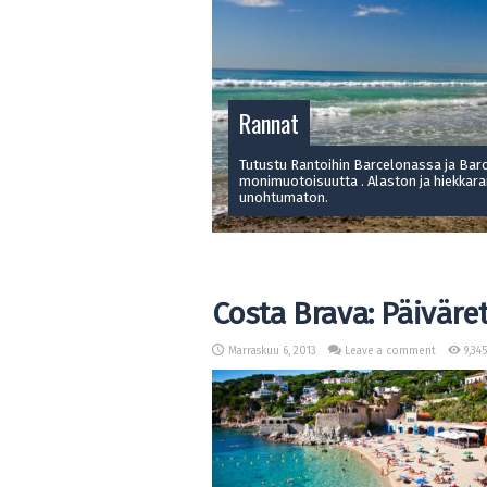
Rannat
Tutustu Rantoihin Barcelonassa ja Bar
monimuotoisuutta . Alaston ja hiekkaran
unohtumaton.
Costa Brava: Päiväre
Marraskuu 6, 2013
Leave a comment
9,345