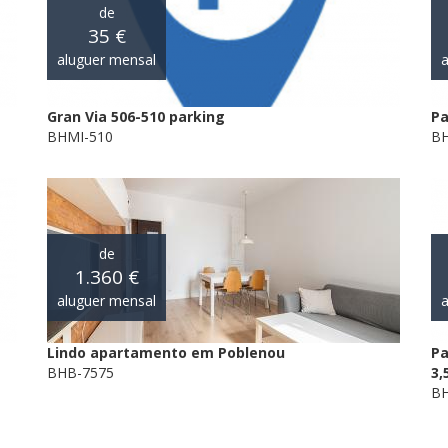
de
35 €
aluguer mensal
a
Gran Via 506-510 parking
Pa
BHMI-510
BH
de
1.360 €
aluguer mensal
a
Lindo apartamento em Poblenou
Pa
BHB-7575
3,
BH