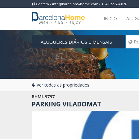
Contato - info@barcelona-home.com - +34 622 574 026
INÍCIO
ALUG
ALUGUERES DIÁRIOS E MENSAIS
 Re
Ver todas as propriedades
BHMI-9797
PARKING VILADOMAT