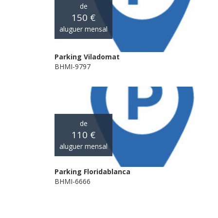
de
150 €
aluguer mensal
Parking Viladomat
BHMI-9797
de
110 €
aluguer mensal
Parking Floridablanca
BHMI-6666