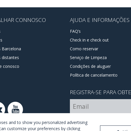
ALHAR CONNOSCO
AJUDA E INFORMAÇÕES
s
FAQ’s
os
Check in e check out
s Barcelona
Como reservar
 distantes
Serviço de Limpeza
e conosco
Condições de aluguer
Política de cancelamento
REGISTRA-SE PARA OBT
Estou de acordo com os
ter
poses and to show you personalized advertising
can customize your preferences by clicking