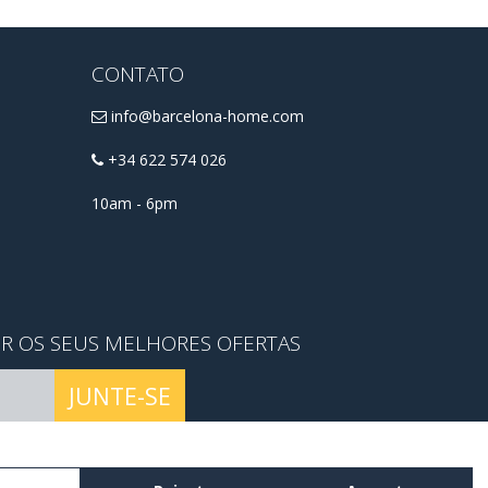
CONTATO
info@barcelona-home.com
+34 622 574 026
10am - 6pm
ER OS SEUS MELHORES OFERTAS
JUNTE-SE
mos e as condições
.