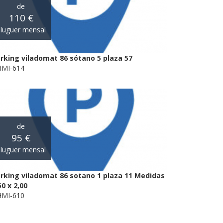
de
110 €
luguer mensal
rking viladomat 86 sótano 5 plaza 57
MI-614
de
95 €
luguer mensal
rking viladomat 86 sotano 1 plaza 11 Medidas
50 x 2,00
MI-610