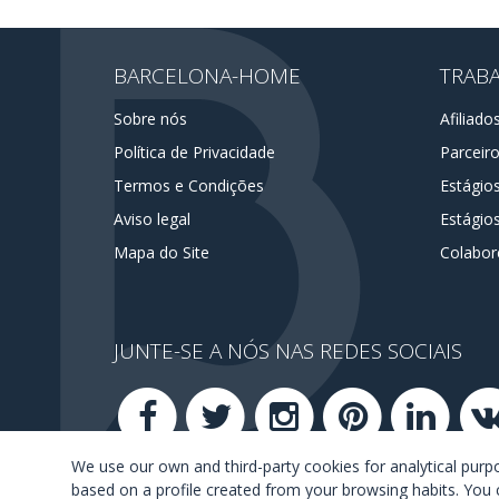
BARCELONA-HOME
TRAB
Sobre nós
Afiliado
Política de Privacidade
Parceir
Termos e Condições
Estágio
Aviso legal
Estágios
Mapa do Site
Colabor
JUNTE-SE A NÓS NAS REDES SOCIAIS
We use our own and third-party cookies for analytical pur
based on a profile created from your browsing habits. You 