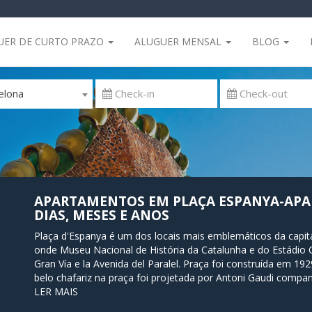
UER DE CURTO PRAZO
ALUGUER MENSAL
BLOG
elona
APARTAMENTOS EM PLAÇA ESPANYA-APA
DIAS, MESES E ANOS
Plaça d'Espanya é um dos locais mais emblemáticos da capital
onde Museu Nacional de História da Catalunha e do Estádio O
Gran Vía e la Avenida del Paralel. Praça foi construída em 19
belo chafariz na praça foi projetada por Antoni Gaudi compa
grande e amado choppingcentret Arenas está situado num imp
LER MAIS
britânico Richard Rogers. A praça tem uma estação de metro 