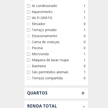
Ar condicionado
1
Aquecimento
1
Wi-Fi GRÁTIS
1
Elevador
0
Terraço privado
1
Estacionamento
0
Cama de crianças
0
Piscina
0
Microonda
1
Máquina de lavar roupa
1
Banheira
0
São permitidos animais
1
Terraza compartida
0
+
QUARTOS
-
RENDA TOTAL