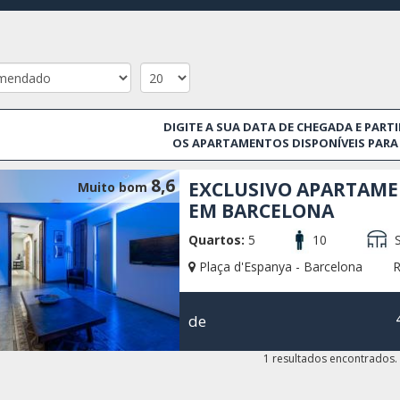
acesso tanto para os sites de centro e à praia em Barcelona.
DIGITE A SUA DATA DE CHEGADA E PARTI
OS APARTAMENTOS DISPONÍVEIS PARA 
8,6
EXCLUSIVO APARTAME
Muito bom
EM BARCELONA
Quartos:
5
10
S
Plaça d'Espanya - Barcelona
R
de
1 resultados encontrados.