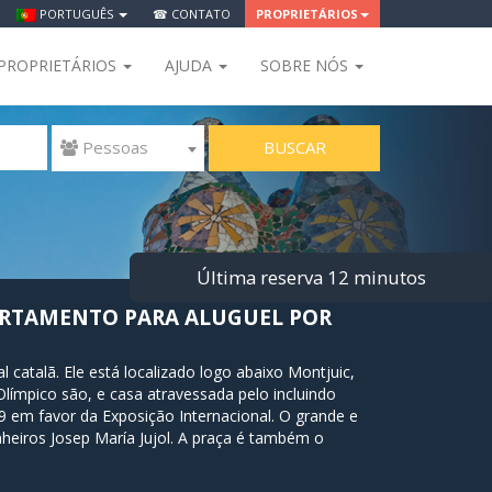
PORTUGUÊS
☎ CONTATO
PROPRIETÁRIOS
PROPRIETÁRIOS
AJUDA
SOBRE NÓS
BUSCAR
 Pessoas
Última reserva 12 minutos
RTAMENTO PARA ALUGUEL POR
 catalã. Ele está localizado logo abaixo Montjuic,
límpico são, e casa atravessada pelo incluindo
29 em favor da Exposição Internacional. O grande e
nheiros Josep María Jujol. A praça é também o
ressionante edifício projectado pelo arquitecto
onde as linhas L1 e L3 passa, tornando-o de fácil