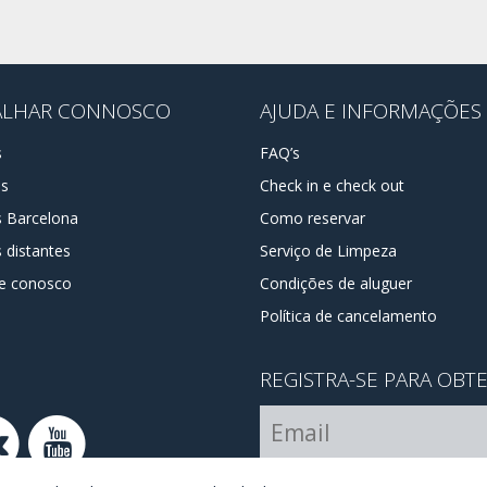
ALHAR CONNOSCO
AJUDA E INFORMAÇÕES
s
FAQ’s
os
Check in e check out
s Barcelona
Como reservar
 distantes
Serviço de Limpeza
e conosco
Condições de aluguer
Política de cancelamento
REGISTRA-SE PARA OBT
Estou de acordo com os
ter