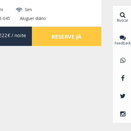
im
Sim
B-045
Aluguer diário
Buscar
222€
/ noite
RESERVE JÁ
Feedback