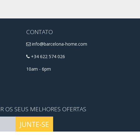
CONTATO
info@barcelona-home.com
+34 622 574 026
10am - 6pm
ER OS SEUS MELHORES OFERTAS
JUNTE-SE
mos e as condições
.