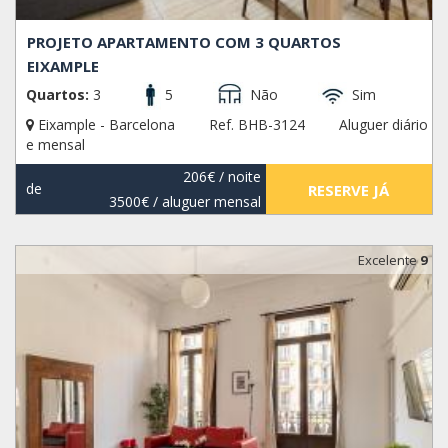
PROJETO APARTAMENTO COM 3 QUARTOS
EIXAMPLE
Quartos:
3
5
Não
Sim
Eixample - Barcelona
Ref. BHB-3124
Aluguer diário
e mensal
206€
/ noite
de
RESERVE JÁ
3500€
/ aluguer mensal
Excelente
9