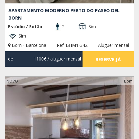
APARTAMENTO MODERNO PERTO DO PASEO DEL
BORN
Estúdio / Sótão
2
Sim
Sim
Born - Barcelona
Ref. BHM1-342
Aluguer mensal
de
1100€
/ aluguer mensal
RESERVE JÁ
NOVO
Bom