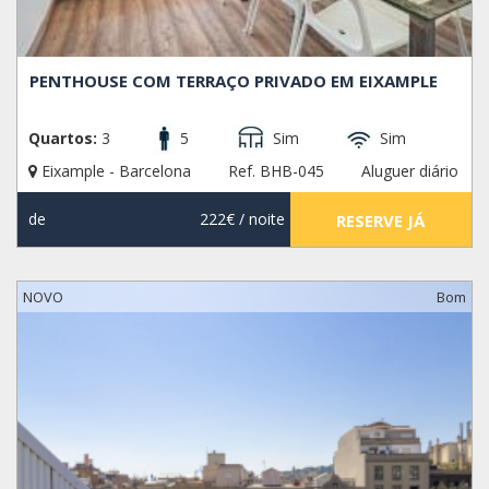
PENTHOUSE COM TERRAÇO PRIVADO EM EIXAMPLE
Quartos:
3
5
Sim
Sim
Eixample - Barcelona
Ref. BHB-045
Aluguer diário
de
222€
/ noite
RESERVE JÁ
NOVO
Bom