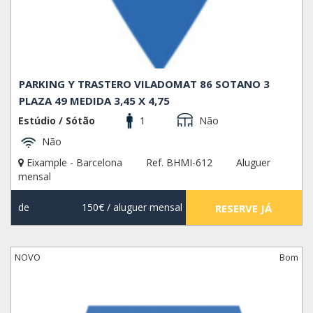
PARKING Y TRASTERO VILADOMAT 86 SOTANO 3
PLAZA 49 MEDIDA 3,45 X 4,75
Estúdio / Sótão
1
Não
Não
Eixample - Barcelona
Ref. BHMI-612
Aluguer
mensal
de
150€
/ aluguer mensal
RESERVE JÁ
NOVO
Bom