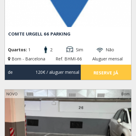
COMTE URGELL 66 PARKING
Quartos:
1
2
Sim
Não
Born - Barcelona
Ref. BHMI-66
Aluguer mensal
de
120€
/ aluguer mensal
RESERVE JÁ
NOVO
Bom