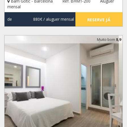
Barri Gotic - Barcelona
Ref. BHM1-200
Aluguer
mensal
de
880€
/ aluguer mensal
RESERVE JÁ
Muito bom
8,9