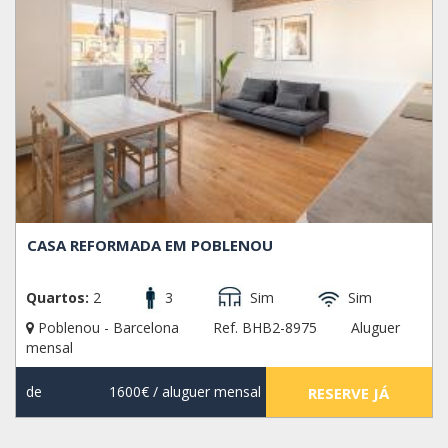
CASA REFORMADA EM POBLENOU
Quartos:
2
3
Sim
Sim
Poblenou - Barcelona
Ref. BHB2-8975
Aluguer
mensal
de
1600€
/ aluguer mensal
RESERVE JÁ