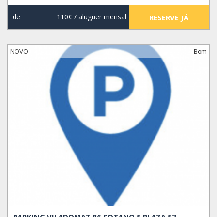
de
110€
/ aluguer mensal
RESERVE JÁ
NOVO
Bom
PARKING VILADOMAT 86 SOTANO 5 PLAZA 57