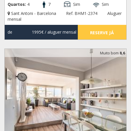
Quartos:
4
7
Sim
Sim
Sant Antoni - Barcelona
Ref. BHM1-2374
Aluguer
mensal
de
1995€
/ aluguer mensal
RESERVE JÁ
Muito bom
8,6