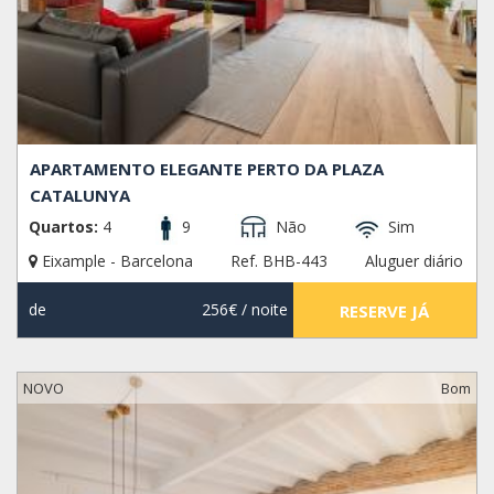
APARTAMENTO ELEGANTE PERTO DA PLAZA
CATALUNYA
Quartos:
4
9
Não
Sim
Eixample - Barcelona
Ref. BHB-443
Aluguer diário
de
256€
/ noite
RESERVE JÁ
NOVO
Bom