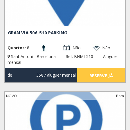
GRAN VIA 506-510 PARKING
Quartos:
8
1
Não
Não
Sant Antoni - Barcelona
Ref. BHMI-510
Aluguer
mensal
de
35€
/ aluguer mensal
RESERVE JÁ
NOVO
Bom