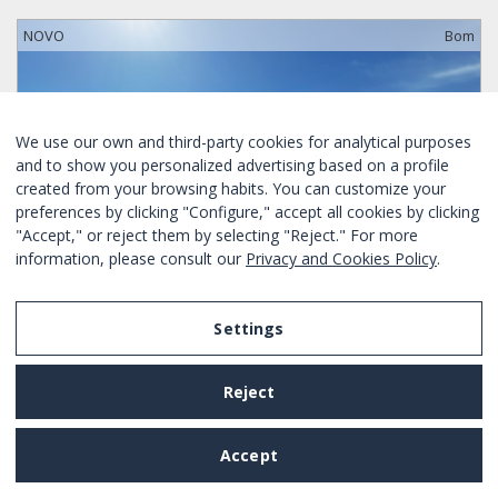
NOVO
Bom
We use our own and third-party cookies for analytical purposes
and to show you personalized advertising based on a profile
created from your browsing habits. You can customize your
preferences by clicking "Configure," accept all cookies by clicking
"Accept," or reject them by selecting "Reject." For more
information, please consult our
Privacy and Cookies Policy
.
Settings
OFERTA APENAS HOJE
Reject
ÁTICO EN EL CENTRO DE BARCELONA
Accept
Quartos:
2
4
Sim
Sim