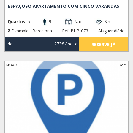
ESPAÇOSO APARTAMENTO COM CINCO VARANDAS
Quartos:
5
9
Não
Sim
Eixample - Barcelona
Ref. BHB-073
Aluguer diário
de
273€
/ noite
RESERVE JÁ
NOVO
Bom