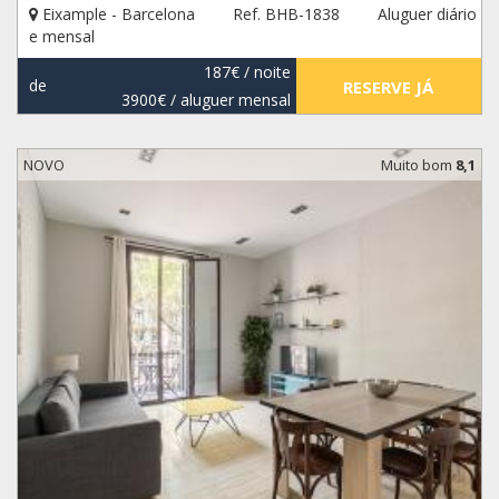
Eixample - Barcelona
Ref. BHB-1838
Aluguer diário
e mensal
187€
/ noite
de
RESERVE JÁ
3900€
/ aluguer mensal
NOVO
Muito bom
8,1