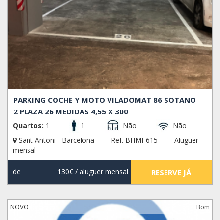
PARKING COCHE Y MOTO VILADOMAT 86 SOTANO
2 PLAZA 26 MEDIDAS 4,55 X 300
Quartos:
1
1
Não
Não
Sant Antoni - Barcelona
Ref. BHMI-615
Aluguer
mensal
de
130€
/ aluguer mensal
RESERVE JÁ
NOVO
Bom