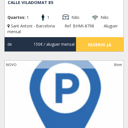
CALLE VILADOMAT 85
Quartos:
1
1
Não
Não
Sant Antoni - Barcelona
Ref. BHMI-8798
Aluguer
mensal
de
150€
/ aluguer mensal
RESERVE JÁ
NOVO
Bom