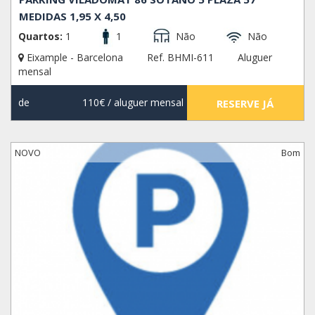
MEDIDAS 1,95 X 4,50
Quartos:
1
1
Não
Não
Eixample - Barcelona
Ref. BHMI-611
Aluguer
mensal
de
110€
/ aluguer mensal
RESERVE JÁ
NOVO
Bom