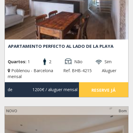
APARTAMENTO PERFECTO AL LADO DE LA PLAYA
Quartos:
1
2
Não
Sim
Poblenou - Barcelona
Ref. BHB-4215
Aluguer
mensal
de
1200€
/ aluguer mensal
RESERVE JÁ
NOVO
Bom