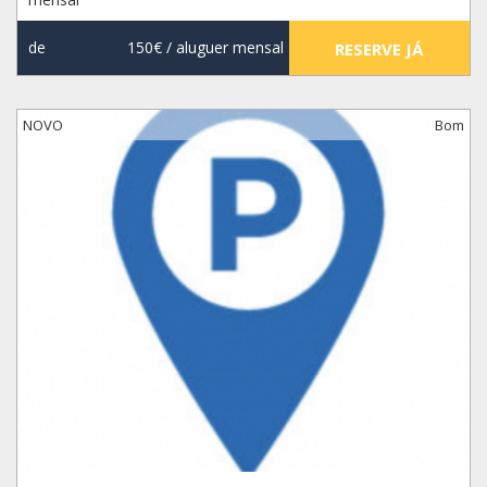
de
150€
/ aluguer mensal
RESERVE JÁ
NOVO
Bom