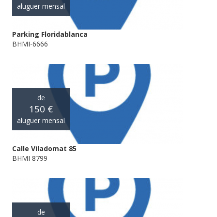
aluguer mensal
Parking Floridablanca
BHMI-6666
de
150 €
aluguer mensal
Calle Viladomat 85
BHMI 8799
de