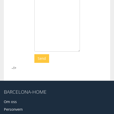
–!>
BARCELONA-HOME
Om oss
Personvern