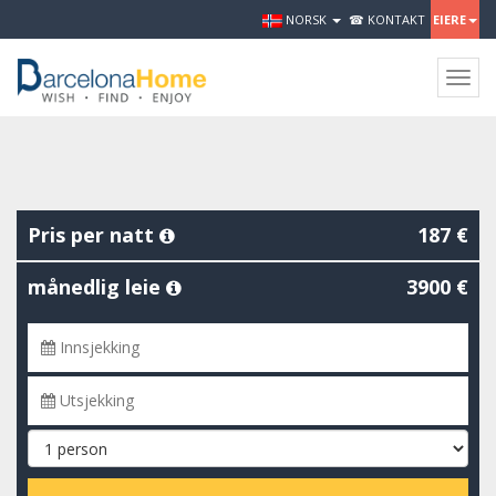
NORSK
☎ KONTAKT
EIERE
Togg
navig
Pris per natt
187 €
månedlig leie
3900 €