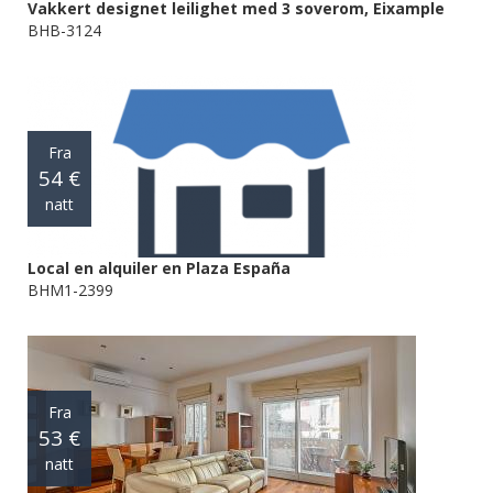
Vakkert designet leilighet med 3 soverom, Eixample
BHB-3124
Fra
54 €
natt
Local en alquiler en Plaza España
BHM1-2399
Fra
53 €
natt