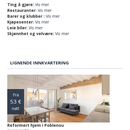
Ting å gjøre:
Vis mer
Restauranter:
Vis mer
Barer og klubber :
Vis mer
Kjøpesenter:
Vis mer
Leie biler:
Vis mer
Skjønnhet og velvære:
Vis mer
LIGNENDE INNKVARTERING
Fra
53 €
natt
Reformert hjem i Poblenou