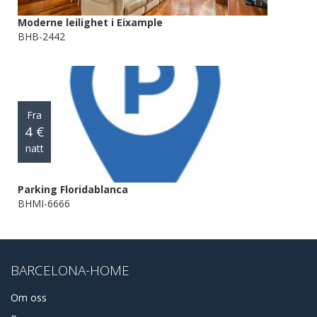
Moderne leilighet i Eixample
BHB-2442
Fra
4 €
natt
Parking Floridablanca
BHMI-6666
BARCELONA-HOME
Om oss