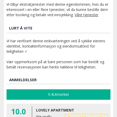
Vi tilbyr ekstratjenester med denne egendommen, hvis du er
interessert i en eller flere tjenester, vil du kunne bestille dem
etter booking og betale ved innsjekking.
Våre tjenester
LURT Å VITE
Vi har verifisert denne innkvarteringen ved å sjekke eierens
identitet, kontaktinformasjon og eiendomsattest for
leiligheten ✓
Vær oppmerksom på at bare personen som har bestilt og
betalt reservasjonen kan hente nøklene til leiligheten.
ANMELDELSER
9.4
Utmerket
10.0
LOVELY APARTMENT
We really