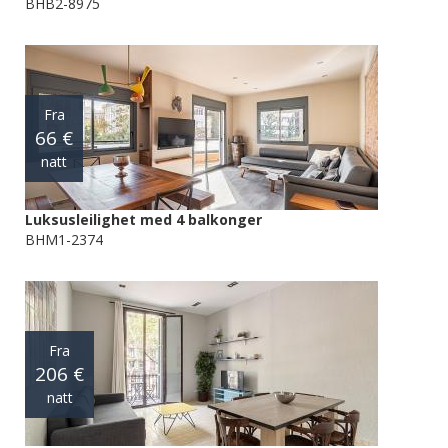
BHB2-8975
Fra
66 €
natt
Luksusleilighet med 4 balkonger
BHM1-2374
Fra
206 €
natt