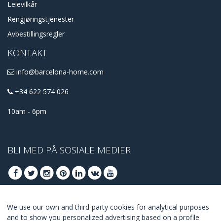
Leievilkår
Rengjøringstjenester
Avbestillingsregler
KONTAKT
info@barcelona-home.com
+34 622 574 026
10am - 6pm
BLI MED PÅ SOSIALE MEDIER
We use our own and third-party cookies for analytical purposes
BLI MED FOR Å FÅ VÅRE BESTE TILBUDENE
and to show you personalized advertising based on a profile