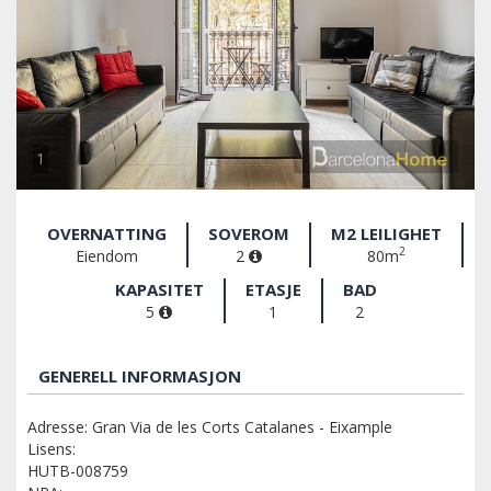
1
OVERNATTING
SOVEROM
M2 LEILIGHET
2
Eiendom
2
80m
KAPASITET
ETASJE
BAD
5
1
2
GENERELL INFORMASJON
Adresse: Gran Via de les Corts Catalanes - Eixample
Lisens:
HUTB-008759