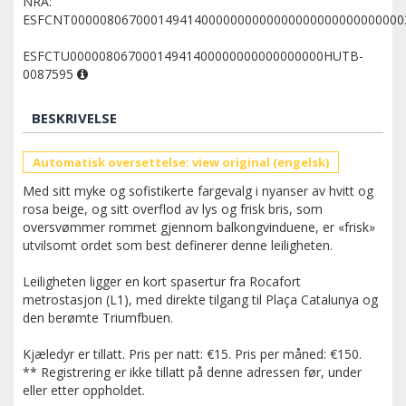
NRA:
ESFCNT0000080670001494140000000000000000000000000000
ESFCTU00000806700014941400000000000000000HUTB-
0087595
BESKRIVELSE
Automatisk oversettelse: view original (engelsk)
Med sitt myke og sofistikerte fargevalg i nyanser av hvitt og
rosa beige, og sitt overflod av lys og frisk bris, som
oversvømmer rommet gjennom balkongvinduene, er «frisk»
utvilsomt ordet som best definerer denne leiligheten.
Leiligheten ligger en kort spasertur fra Rocafort
metrostasjon (L1), med direkte tilgang til Plaça Catalunya og
den berømte Triumfbuen.
Kjæledyr er tillatt. Pris per natt: €15. Pris per måned: €150.
** Registrering er ikke tillatt på denne adressen før, under
eller etter oppholdet.