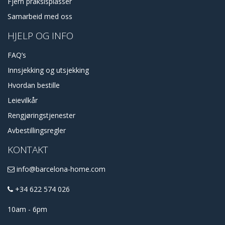
Fjern praksisplasser
Samarbeid med oss
HJELP OG INFO
FAQ’s
Innsjekking og utsjekking
Hvordan bestille
Leievilkår
Rengjøringstjenester
Avbestillingsregler
KONTAKT
info@barcelona-home.com
+34 622 574 026
10am - 6pm