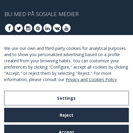
BLI MED PÅ SOSIALE MEDIER
We use our own and third-party cookies for analytical purposes
BLI MED FOR Å FÅ VÅRE BESTE TILBUDENE
and to show you personalized advertising based on a profile
created from your browsing habits. You can customize your
ABONNER
preferences by clicking "Configure," accept all cookies by clicking
"Accept," or reject them by selecting "Reject." For more
I Agree with the
terms and conditions
.
information, please consult our
Privacy and Cookies Policy
.
Settings
Legal Notice
Reject
Privacy and Cookies Policy
Terms and Conditions of Use
Accept