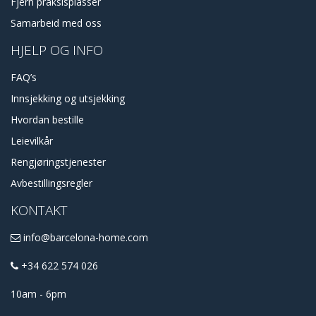
Fjern praksisplasser
Samarbeid med oss
HJELP OG INFO
FAQ’s
Innsjekking og utsjekking
Hvordan bestille
Leievilkår
Rengjøringstjenester
Avbestillingsregler
KONTAKT
info@barcelona-home.com
+34 622 574 026
10am - 6pm