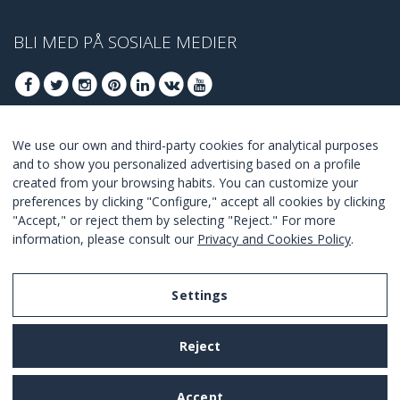
BLI MED PÅ SOSIALE MEDIER
We use our own and third-party cookies for analytical purposes
BLI MED FOR Å FÅ VÅRE BESTE TILBUDENE
and to show you personalized advertising based on a profile
created from your browsing habits. You can customize your
ABONNER
preferences by clicking "Configure," accept all cookies by clicking
"Accept," or reject them by selecting "Reject." For more
I Agree with the
terms and conditions
.
information, please consult our
Privacy and Cookies Policy
.
Settings
Legal Notice
Reject
Privacy and Cookies Policy
Terms and Conditions of Use
Accept