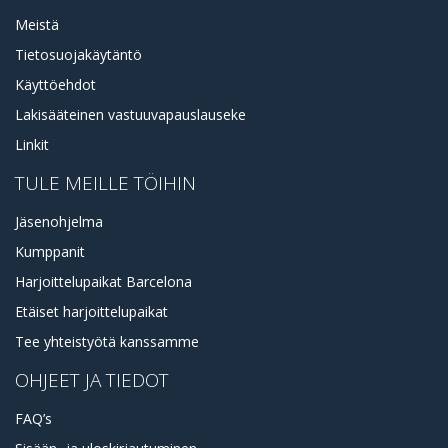
Meistä
Tietosuojakäytäntö
Käyttöehdot
Lakisääteinen vastuuvapauslauseke
Linkit
TULE MEILLE TÖIHIN
Jäsenohjelma
Kumppanit
Harjoittelupaikat Barcelona
Etäiset harjoittelupaikat
Tee yhteistyötä kanssamme
OHJEET JA TIEDOT
FAQ’s