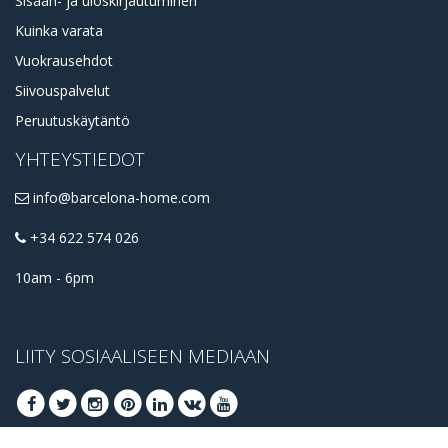
Sisään- ja uloskirjautuminen
Kuinka varata
Vuokrausehdot
Siivouspalvelut
Peruutuskäytäntö
YHTEYSTIEDOT
info@barcelona-home.com
+34 622 574 026
10am - 6pm
LIITY SOSIAALISEEN MEDIAAN