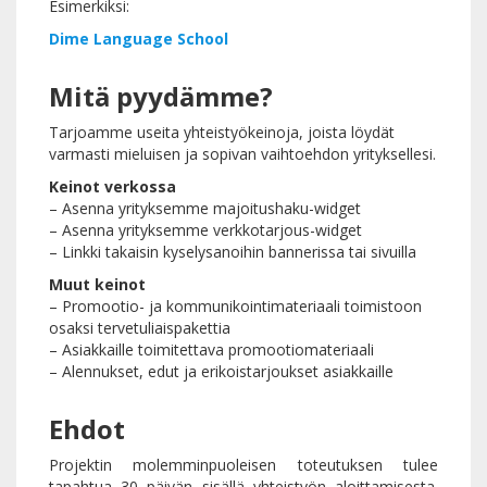
Esimerkiksi:
Dime Language School
Mitä pyydämme?
Tarjoamme useita yhteistyökeinoja, joista löydät
varmasti mieluisen ja sopivan vaihtoehdon yrityksellesi.
Keinot verkossa
– Asenna yrityksemme majoitushaku-widget
– Asenna yrityksemme verkkotarjous-widget
– Linkki takaisin kyselysanoihin bannerissa tai sivuilla
Muut keinot
– Promootio- ja kommunikointimateriaali toimistoon
osaksi tervetuliaispakettia
– Asiakkaille toimitettava promootiomateriaali
– Alennukset, edut ja erikoistarjoukset asiakkaille
Ehdot
Projektin molemminpuoleisen toteutuksen tulee
tapahtua 30 päivän sisällä yhteistyön aloittamisesta.