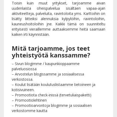
Toisin kuin muut yritykset, tarjoamme aivan
uudenlaista oheispalvelua sisältäen vapaa-ajan
aktiviteetteja, palveluita, ravintoloita yms. Karttoihin on
lisätty liitteiksi alennuksia kylpylöihin, ravintoloihin,
kauneushoitoloihin jne. Kaikki tämä on suunniteltu
erityisesti vieraillemme auttaaksemme heitä saamaan
kaiken irti käynnistään.
Mitä tarjoamme, jos teet
yhteistyötä kanssamme?
– Sivun blogimme / kaupunkioppaamme
palveluosiossa
– Arvostelun blogissamme ja sosiaalisessa
verkostossa.
– Koulut lisätään koulutuslistaamme tietoineen ja
kotisivuineen.
– Promootiota check-inissä (tervetuliaispaketti)
– Promootiolehtinen
– Promootioarvontoja blogimme ja sosiaalisen
verkostomme kautta