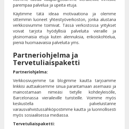
parempaa palvelua ja upeita etuja.
Käytimme tätä ideaa motivaationa ja olemme
sittemmin luoneet yhteistyöverkoston, jonka alustana
verkkosivumme toimivat. Tässä verkostossa yritykset
voivat tarjota hyödyllisiä palveluita vieraille ja
yksinomaisia etuja kuten alennuksia, erikoiskohtelua,
pieniä huomaavaisia palveluita yms.
Partneriohjelma ja
Tervetuliaispaketti
Partneriohjelma:
Verkkosivujemme tai blogimme kautta tarjoamme
linkkisi auttaaksemme sinua parantamaan asemaasi ja
mainostamaan nimeäsi tietylle kohdeyleisölle,
Barcelonassa vieraileville turisteille. Voimme myös
keskustella palveluistanne
varausvahvistussähköpostimme kautta ja luonnollisesti
myös sosiaalisessa mediassa.
Tervetuliaispaketti: