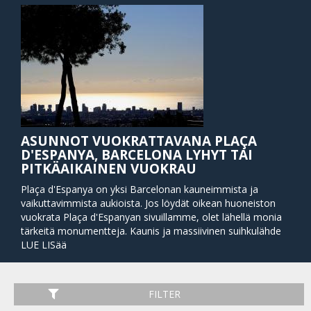
ASUNNOT VUOKRATTAVANA PLAÇA
D'ESPANYA, BARCELONA LYHYT TAI
PITKÄAIKAINEN VUOKRAU
Plaça d'Espanya on yksi Barcelonan kauneimmista ja
vaikuttavimmista aukioista. Jos löydät oikean huoneiston
vuokrata Plaça d'Espanyan sivuillamme, olet lähellä monia
tärkeitä monumentteja. Kaunis ja massiivinen suihkulähde
aukion keskustassa on suunnitellut Antoni Gaudin läheinen
LUE LISää
yhteistyökumppani Josep María Jujol. Yöllä suihkulähde
syttyy sateenkaaren väreissä, ja se tarjoaa upean näköisen
musiikin vierailijoille. Massiivinen ja paikallisesti arvostettu
FILTER
ostoskeskus Las Arenas sijaitsee myös aukion tuntumassa,