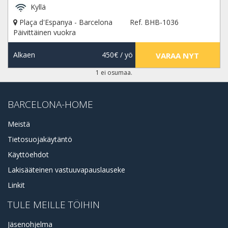
Kyllä
Plaça d'Espanya - Barcelona
Ref. BHB-1036
Päivittäinen vuokra
Alkaen
450€
/ yö
VARAA NYT
1 ei osumaa.
BARCELONA-HOME
Meistä
Tietosuojakäytäntö
Käyttöehdot
Lakisääteinen vastuuvapauslauseke
Linkit
TULE MEILLE TÖIHIN
Jäsenohjelma