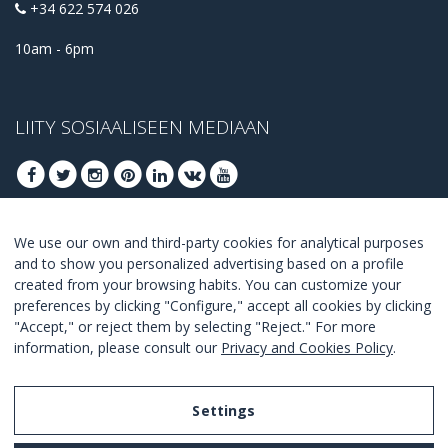
+34 622 574 026
10am - 6pm
LIITY SOSIAALISEEN MEDIAAN
We use our own and third-party cookies for analytical purposes
LIITY SAADAKSESI PARHAAT TARJOUKSET
and to show you personalized advertising based on a profile
created from your browsing habits. You can customize your
LIITY
preferences by clicking "Configure," accept all cookies by clicking
"Accept," or reject them by selecting "Reject." For more
I Agree with the
terms and conditions
.
information, please consult our
Privacy and Cookies Policy
.
Settings
Legal Notice