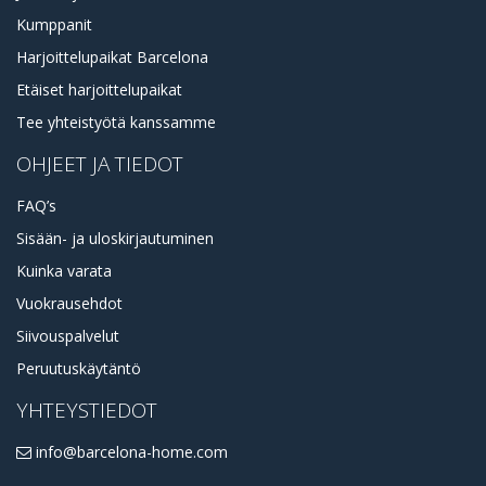
Kumppanit
Harjoittelupaikat Barcelona
Etäiset harjoittelupaikat
Tee yhteistyötä kanssamme
OHJEET JA TIEDOT
FAQ’s
Sisään- ja uloskirjautuminen
Kuinka varata
Vuokrausehdot
Siivouspalvelut
Peruutuskäytäntö
YHTEYSTIEDOT
info@barcelona-home.com