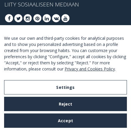
LIITY SOSIAALISEEN MEDIAAN
We use our own and third-party cookies for analytical purposes
LIITY SAADAKSESI PARHAAT TARJOUKSET
and to show you personalized advertising based on a profile
created from your browsing habits. You can customize your
LIITY
preferences by clicking "Configure," accept all cookies by clicking
"Accept," or reject them by selecting "Reject." For more
I Agree with the
terms and conditions
.
information, please consult our
Privacy and Cookies Policy
.
Settings
Legal Notice
Reject
Privacy and Cookies Policy
Terms and Conditions of Use
Accept
Settings