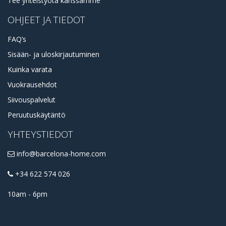
Tee yhteistyötä kanssamme
OHJEET JA TIEDOT
FAQ’s
Sisään- ja uloskirjautuminen
Kuinka varata
Vuokrausehdot
Siivouspalvelut
Peruutuskäytäntö
YHTEYSTIEDOT
info@barcelona-home.com
+34 622 574 026
10am - 6pm