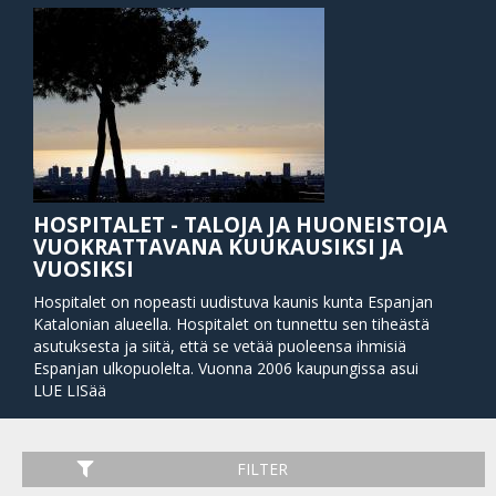
HOSPITALET - TALOJA JA HUONEISTOJA
VUOKRATTAVANA KUUKAUSIKSI JA
VUOSIKSI
Hospitalet on nopeasti uudistuva kaunis kunta Espanjan
Katalonian alueella. Hospitalet on tunnettu sen tiheästä
asutuksesta ja siitä, että se vetää puoleensa ihmisiä
Espanjan ulkopuolelta. Vuonna 2006 kaupungissa asui
eniten ihmisiä heti alkuperäisespanjalaisten jälkeen
LUE LISää
Yhdysvalloista. Kokonaisasukasluvusta yli 22prosenttia
koostui ulkomailta muuttaneesta väestöstä.
FILTER
Hospitalet on muodostunut kahdesta eri alueesta. Jos