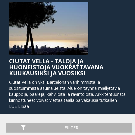
CIUTAT VELLA - TALOJA JA
HUONEISTOJA VUOKRATTAVANA
KUUKAUSIKSI JA VUOSIKSI
Ciutat Vella on yksi Barcelonan vanhimmista ja
suosituimmista asuinalueista. Alue on täynnä miellyttäviä
kauppoja, baareja, kahviloita ja ravintoloita. Arkkitehtuurista
kiinnostuneet voivat viettää täällä päiväkausia tutkaillen
historiallisia monumentteja, ja goottilaista arkkitehtuuria,
LUE LISää
kuten kaupungin upeaa katedraalia. Ranta ja venesatama
ovat lyhyen kävelymatkan päässä. Tästä kauniista
kaupunginosasta kannattaa nauttia!
FILTER