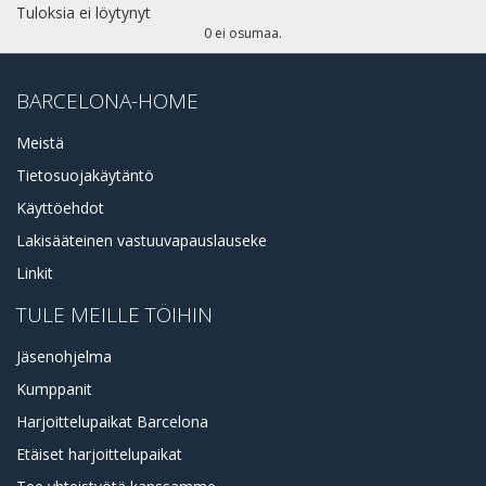
Tuloksia ei löytynyt
KAUPUNGINOSAN ERI ALUEET
0 ei osumaa.
BARCELONA-HOME
Meistä
Tietosuojakäytäntö
Käyttöehdot
Lakisääteinen vastuuvapauslauseke
Linkit
TULE MEILLE TÖIHIN
Jäsenohjelma
Kumppanit
Harjoittelupaikat Barcelona
Etäiset harjoittelupaikat