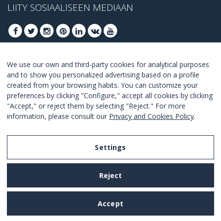
LIITY SOSIAALISEEN MEDIAAN
We use our own and third-party cookies for analytical purposes
LIITY SAADAKSESI PARHAAT TARJOUKSET
and to show you personalized advertising based on a profile
created from your browsing habits. You can customize your
LIITY
preferences by clicking "Configure," accept all cookies by clicking
"Accept," or reject them by selecting "Reject." For more
I Agree with the
terms and conditions
.
information, please consult our
Privacy and Cookies Policy
.
Settings
Legal Notice
Reject
Privacy and Cookies Policy
Terms and Conditions of Use
Accept
Settings