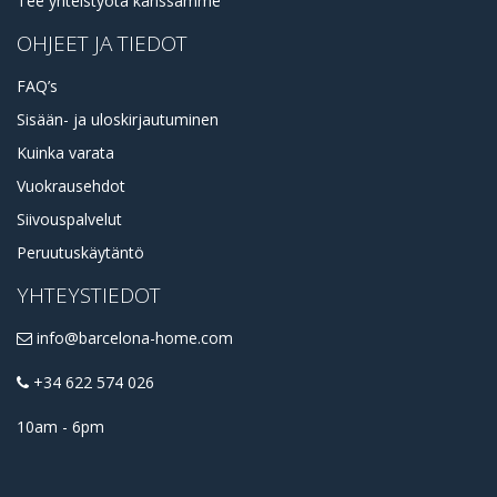
Tee yhteistyötä kanssamme
OHJEET JA TIEDOT
FAQ’s
Sisään- ja uloskirjautuminen
Kuinka varata
Vuokrausehdot
Siivouspalvelut
Peruutuskäytäntö
YHTEYSTIEDOT
info@barcelona-home.com
+34 622 574 026
10am - 6pm