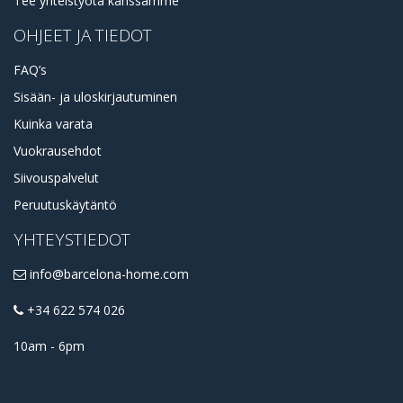
Tee yhteistyötä kanssamme
OHJEET JA TIEDOT
FAQ’s
Sisään- ja uloskirjautuminen
Kuinka varata
Vuokrausehdot
Siivouspalvelut
Peruutuskäytäntö
YHTEYSTIEDOT
info@barcelona-home.com
+34 622 574 026
10am - 6pm