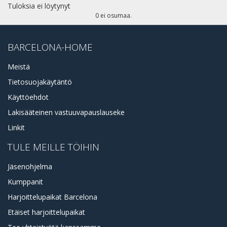
Tuloksia ei löytynyt
0 ei osumaa.
BARCELONA-HOME
Meistä
Tietosuojakäytäntö
Käyttöehdot
Lakisääteinen vastuuvapauslauseke
Linkit
TULE MEILLE TÖIHIN
Jäsenohjelma
Kumppanit
Harjoittelupaikat Barcelona
Etäiset harjoittelupaikat