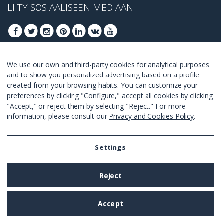
LIITY SOSIAALISEEN MEDIAAN
We use our own and third-party cookies for analytical purposes
LIITY SAADAKSESI PARHAAT TARJOUKSET
and to show you personalized advertising based on a profile
created from your browsing habits. You can customize your
LIITY
preferences by clicking "Configure," accept all cookies by clicking
"Accept," or reject them by selecting "Reject." For more
I Agree with the
terms and conditions
.
information, please consult our
Privacy and Cookies Policy
.
Settings
Legal Notice
Reject
Privacy and Cookies Policy
Terms and Conditions of Use
Accept
Settings