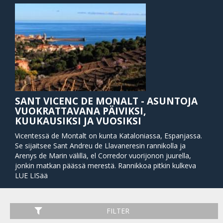
SANT VICENC DE MONALT - ASUNTOJA
VUOKRATTAVANA PÄIVIKSI,
KUUKAUSIKSI JA VUOSIKSI
Vicentessä de Montalt on kunta Kataloniassa, Espanjassa.
Se sijaitsee Sant Andreu de Llavaneresin rannikolla ja
Arenys de Marin välillä, el Corredor vuorijonon juurella,
jonkin matkan päässä merestä. Rannikkoa pitkin kulkeva
päätie liittyy kaupunkiin paikallistiehen. Kaupungista lähtee
LUE LISää
myös tiet Arenyyn de Munt ja Mataró ja junarata Caldes
d'Estrac asemalta.
FILTER