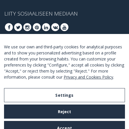
LIITY SOSIAALISEEN MEDIAAN
We use our own and third-party cookies for analytical purposes
LIITY SAADAKSESI PARHAAT TARJOUKSET
and to show you personalized advertising based on a profile
created from your browsing habits. You can customize your
LIITY
preferences by clicking "Configure," accept all cookies by clicking
"Accept," or reject them by selecting "Reject." For more
I Agree with the
terms and conditions
.
information, please consult our
Privacy and Cookies Policy
.
Settings
Legal Notice
Reject
Privacy and Cookies Policy
Terms and Conditions of Use
Accept