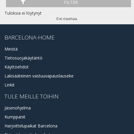
FILTER
Tuloksia ei löytynyt
0 ei osumaa.
BARCELONA-HOME
Meistä
Tietosuojakäytäntö
Käyttöehdot
Lakisääteinen vastuuvapauslauseke
Linkit
TULE MEILLE TÖIHIN
Jäsenohjelma
Kumppanit
Harjoittelupaikat Barcelona