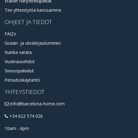
Etäiset harjoittelupaikat
Tee yhteistyötä kanssamme
OHJEET JA TIEDOT
FAQ’s
Sisään- ja uloskirjautuminen
Kuinka varata
Vuokrausehdot
Siivouspalvelut
Peruutuskäytäntö
YHTEYSTIEDOT
info@barcelona-home.com
+34 622 574 026
10am - 6pm