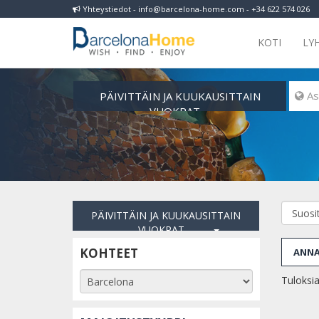
Yhteystiedot - info@barcelona-home.com - +34 622 574 026
KOTI
LY
PÄIVITTÄIN JA KUUKAUSITTAIN
 As
VUOKRAT
PÄIVITTÄIN JA KUUKAUSITTAIN
VUOKRAT
KOHTEET
ANNA
Tuloksia