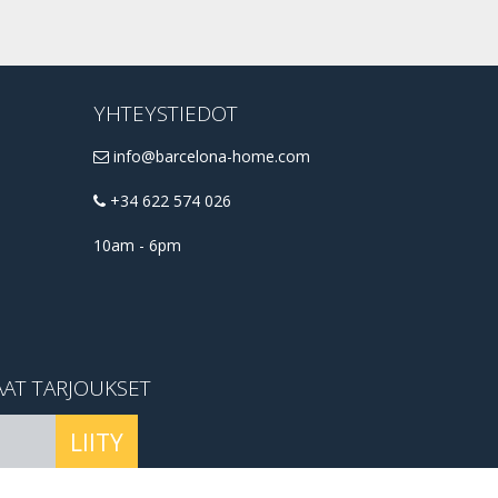
YHTEYSTIEDOT
info@barcelona-home.com
+34 622 574 026
10am - 6pm
AAT TARJOUKSET
LIITY
conditions
.