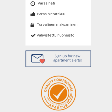
Varaa heti
Paras hintatakuu
Turvallinen maksaminen
Vahvistettu huoneisto