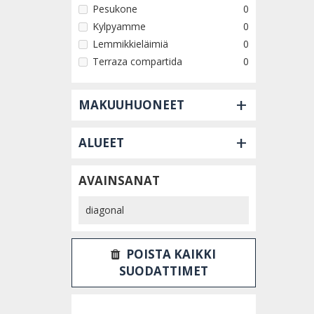
Pesukone
0
Kylpyamme
0
Lemmikkieläimiä
0
Terraza compartida
0
+
MAKUUHUONEET
+
ALUEET
AVAINSANAT
POISTA KAIKKI
SUODATTIMET