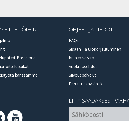
MEILLE TÖIHIN
OHJEET JA TIEDOT
jelma
FAQ’s
nit
Sisään- ja uloskirjautuminen
elupaikat Barcelona
Kuinka varata
harjoittelupaikat
Vuokrausehdot
eistyötä kanssamme
Siivouspalvelut
Peruutuskäytäntö
LIITY SAADAKSESI PARH
I Agree with the
terms and 