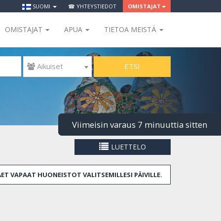
SUOMI
☎ YHTEYSTIEDOT
OMISTAJAT
OMISTAJAT
APUA
TIETOA MEISTÄ
ETSI
 Aikuiset
Viimeisin varaus 7 minuuttia sitten
LUETTELO
ÄET VAPAAT HUONEISTOT VALITSEMILLESI PÄIVILLE.