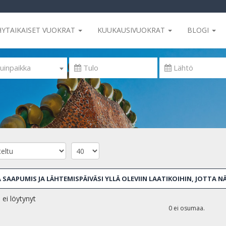
HYTAIKAISET VUOKRAT
KUUKAUSIVUOKRAT
BLOGI
uinpaikka
 SAAPUMIS JA LÄHTEMISPÄIVÄSI YLLÄ OLEVIIN LAATIKOIHIN, JOTTA N
 ei löytynyt
0 ei osumaa.