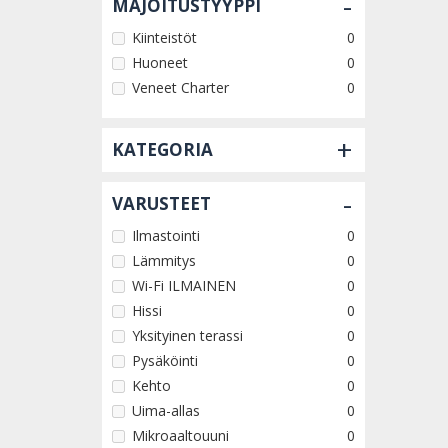
-
MAJOITUSTYYPPI
Kiinteistöt
0
Huoneet
0
Veneet Charter
0
+
KATEGORIA
-
VARUSTEET
Ilmastointi
0
Lämmitys
0
Wi-Fi ILMAINEN
0
Hissi
0
Yksityinen terassi
0
Pysäköinti
0
Kehto
0
Uima-allas
0
Mikroaaltouuni
0