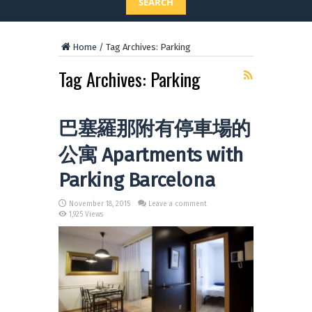
SEARCH
Home
/
Tag Archives: Parking
Tag Archives:
Parking
巴塞羅那附有停車場的
公寓 Apartments with
Parking Barcelona
November 18, 2015
Leave a comment
1,925 Views