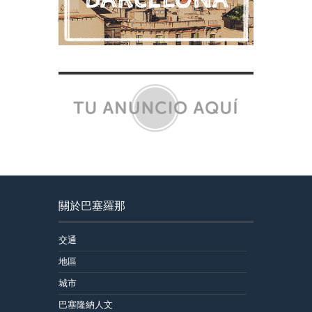
關於巴塞羅那
交通
地區
城市
巴塞隆納人文