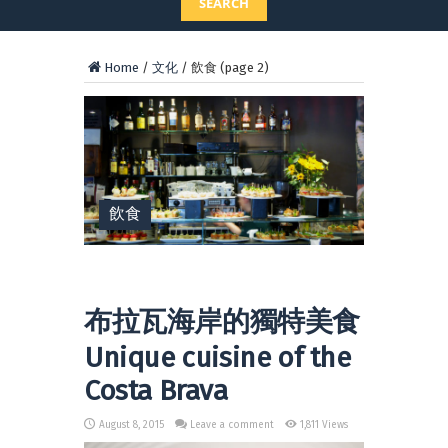
SEARCH
Home
/
文化
/
飲食
(page 2)
飲食
布拉瓦海岸的獨特美食
Unique cuisine of the
Costa Brava
August 8, 2015
Leave a comment
1,811 Views