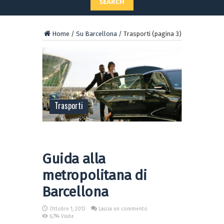
SEARCH
Home
/
Su Barcellona
/
Trasporti
(pagina 3)
Trasporti
Guida alla
metropolitana di
Barcellona
Ottobre 1, 2013
Lascia un commento
6,794 Visite