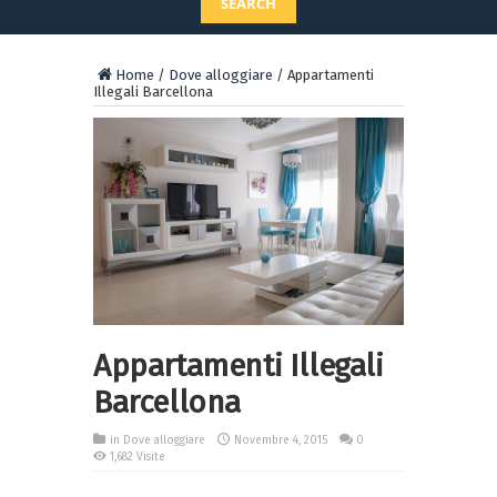
SEARCH
Home
/
Dove alloggiare
/
Appartamenti
Illegali Barcellona
Appartamenti Illegali
Barcellona
in
Dove alloggiare
Novembre 4, 2015
0
1,682 Visite