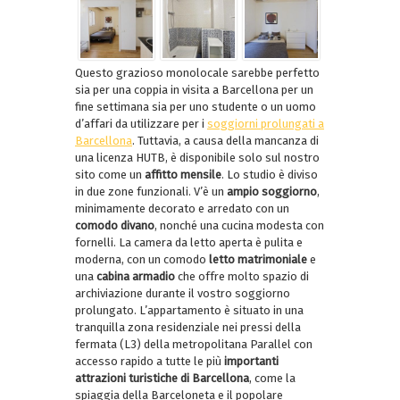
Questo grazioso monolocale sarebbe perfetto
sia per una coppia in visita a Barcellona per un
fine settimana sia per uno studente o un uomo
d’affari da utilizzare per i
soggiorni prolungati a
Barcellona
. Tuttavia, a causa della mancanza di
una licenza HUTB, è disponibile solo sul nostro
sito come un
affitto mensile
. Lo studio è diviso
in due zone funzionali. V’è un
ampio soggiorno
,
minimamente decorato e arredato con un
comodo divano
, nonché una cucina modesta con
fornelli. La camera da letto aperta è pulita e
moderna, con un comodo
letto matrimoniale
e
una
cabina armadio
che offre molto spazio di
archiviazione durante il vostro soggiorno
prolungato. L’appartamento è situato in una
tranquilla zona residenziale nei pressi della
fermata (L3) della metropolitana Parallel con
accesso rapido a tutte le più
importanti
attrazioni turistiche di Barcellona
, come la
spiaggia della Barceloneta e il popolare