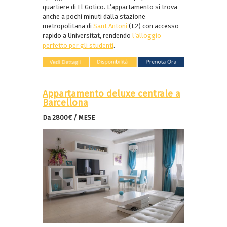
quartiere di El Gotico. L’appartamento si trova
anche a pochi minuti dalla stazione
metropolitana di
Sant Antoni
(L2) con accesso
rapido a Universitat, rendendo
l’alloggio
perfetto per gli studenti
.
Appartamento deluxe centrale a
Barcellona
Da 2800€ / MESE