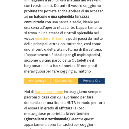
Immaginate il brunch una mattina del weekend
con i vostri amici. Durante il vostro soggiorno
prolungato potrete anche godere di un accesso
ad un
balcone e una splendida terrazza
comunitaria
con una panca e sedie, ideale per
una cena all’aperto rilassante. L’appartamento
si trova in una strada di ciottoli splendida nel
vivace
quartiere El Born
, a pochi passi da molte
delle principali attrazioni turistiche, così come
uno al centro della vita notturna di Barcellona.
L’appartamento è
ideale per gli ospiti sportivi
,
siccome il vicino parco della Ciutadella e il
lungomare della Barceloneta offrono posti
meravigliosi per fare jogging al mattino
Noi di
Barcelona-home
incoraggiamo sempre i
padroni di casa con cui lavoriamo per fare
domanda per una licenza HUTB in modo per loro
di essere in grado di affittare le loro
meravigliose proprietà a
breve termine
(giornaliera o settimanale)
. Mentre questi
appartamenti sono fantastici per soggiorni