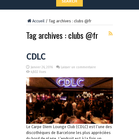
SEARCH
Accueil
/
Tag archives : clubs @fr
Tag archives :
clubs @fr
CDLC
Janvier 26, 2016
Laisser un commentaire
4,802 Vues
Le Carpe Diem Lounge Club (CDLC) est l’une des
discothèques de Barcelone les plus appréciées
du bord de plage. L’endroit est à la fois un