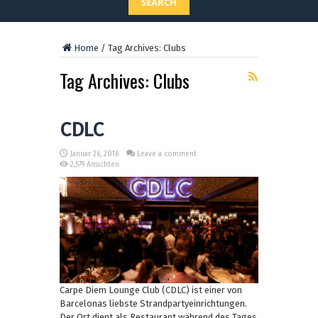
SEARCH
Home
/
Tag Archives: Clubs
Tag Archives:
Clubs
CDLC
Januar 26, 2016
Leave a comment
2,579 Ansichten
Carpe Diem Lounge Club (CDLC) ist einer von
Barcelonas liebste Strandpartyeinrichtungen.
Der Ort dient als Restaurant während des Tages