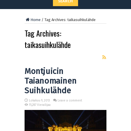
SEARCH
Home
/
Tag Archives: taikasuihkulähde
Tag Archives:
taikasuihkulähde
Montjuicin
Taianomainen
Suihkulähde
Lokakuu 9, 2013
Leave a comment
15,287 Vierailijaa