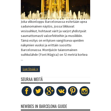
Joka viikonloppu Barcelonassa esitetään upea
sadunomainen näytös, jossa liikkuvat
vesisuihkut, hohtavat värit ja varjot yhdistyvät
saumattomasti valoefekteihin ja musiikkiin.
Tämä esitys on erityisen vangitseva upeiden
näkymien vuoksi ja erittäin suosittu
Barcelonassa. Montjuicin taianomainen
suihkulähde (Font Màgica) on 12 metriä korkea
...
Lue lisää »
SEURAA MEITÄ
NEWBIES IN BARCELONA GUIDE