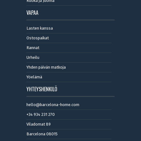
Ruoka ja Juoma
VAPAA
Lasten kanssa
Ostospaikat
Rannat
Urheilu
Yhden päivän matkoja
Yöelämä
YHTEYSHENKILÖ
hello@barcelona-home.com
+34 934 231 270
Viladomat 89
Barcelona 08015