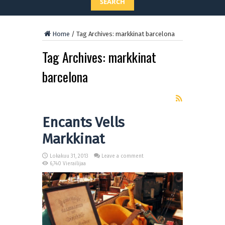
SEARCH
Home
/
Tag Archives: markkinat barcelona
Tag Archives:
markkinat
barcelona
Encants Vells
Markkinat
Lokakuu 31, 2013
Leave a comment
6,740 Vierailijaa