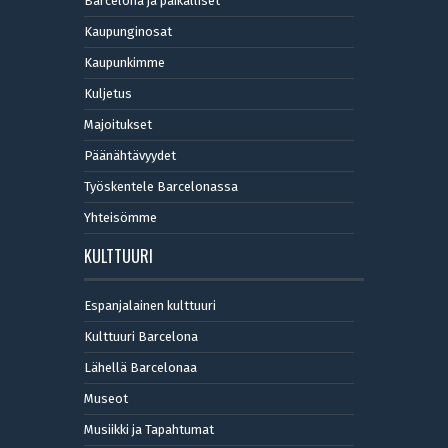
Barcelona ja paikalliset
Kaupunginosat
Kaupunkimme
Kuljetus
Majoitukset
Päänähtävyydet
Työskentele Barcelonassa
Yhteisömme
KULTTUURI
Espanjalainen kulttuuri
Kulttuuri Barcelona
Lähellä Barcelonaa
Museot
Musiikki ja Tapahtumat