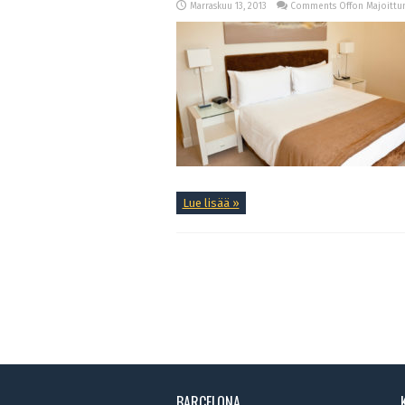
Marraskuu 13, 2013
Comments Off
on Majoittu
Lue lisää »
BARCELONA