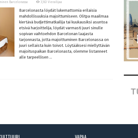
minen Barcelonassa
3,163 Vierailijaa
Barcelonasta löydät lukemattomia erilaisia
mahdollisuuksia majoittumiseen. Olitpa maailmaa
kiertävä budjettimatkailija tai kuukausiksi asuntoa
etsivä harjoittelija, löydät varmasti juuri sinulle
sopivan vaihtoehdon Barcelonan laajasta
tarjonnasta, jotta majoittuminen Barcelonassa on
juuri sellaista kuin toivot. Löytääksesi miellyttävän
majoituspaikan Barcelonasta, olemme listanneet
alle tarpeellisen ...
KULTTUURI
VAPAA