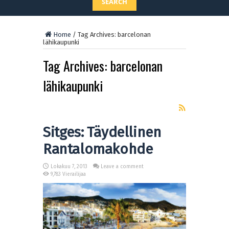
SEARCH
Home
/
Tag Archives: barcelonan
lähikaupunki
Tag Archives:
barcelonan
lähikaupunki
Sitges: Täydellinen
Rantalomakohde
Lokakuu 7, 2013
Leave a comment
9,783 Vierailijaa