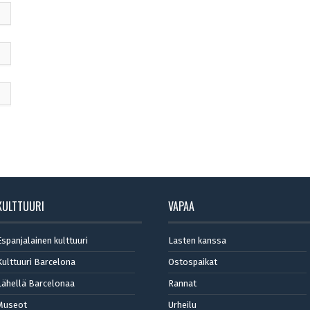
KULTTUURI
VAPAA
Espanjalainen kulttuuri
Lasten kanssa
Kulttuuri Barcelona
Ostospaikat
Lähellä Barcelonaa
Rannat
Museot
Urheilu